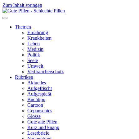
Zum Inhalt springen
Themen
Ernährung
Krankheiten
Leben
Medizin
Politik
Seele
Umwelt
Verbraucherschutz
Rubriken
Aktuelles
Aufgefrischt
Aufgespießt
Buchtipp
Cartoon
Gepanschtes
Glosse
Gute alte Pillen
Kurz und knapp
Leserbriefe
Nachgefragt