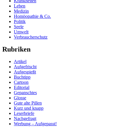
Krankheiten
Leben
Medizin
Homöopathie & Co.
Politik
Seele
Umwelt
Verbraucherschutz
Rubriken
Artikel
Aufgefrischt
Aufgespießt
Buchtipp
Cartoon
Editorial
Gepanschtes
Glosse
Gute alte Pillen
Kurz und knapp
Leserbriefe
Nachgefragt
Werbung – Aufgepasst!