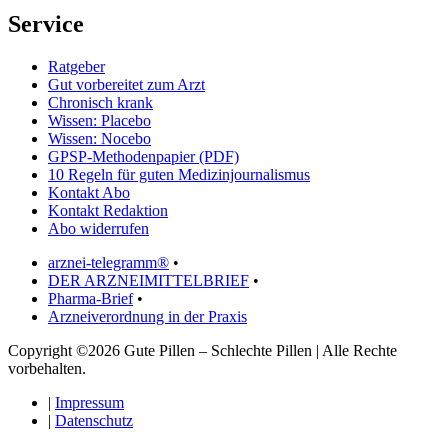
Service
Ratgeber
Gut vorbereitet zum Arzt
Chronisch krank
Wissen: Placebo
Wissen: Nocebo
GPSP-Methodenpapier (PDF)
10 Regeln für guten Medizinjournalismus
Kontakt Abo
Kontakt Redaktion
Abo widerrufen
arznei-telegramm®
•
DER ARZNEIMITTELBRIEF
•
Pharma-Brief
•
Arzneiverordnung in der Praxis
Copyright ©2026 Gute Pillen – Schlechte Pillen | Alle Rechte
vorbehalten.
|
Impressum
|
Datenschutz