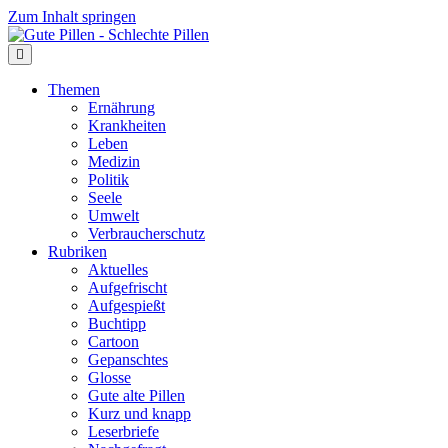
Zum Inhalt springen
Themen
Ernährung
Krankheiten
Leben
Medizin
Politik
Seele
Umwelt
Verbraucherschutz
Rubriken
Aktuelles
Aufgefrischt
Aufgespießt
Buchtipp
Cartoon
Gepanschtes
Glosse
Gute alte Pillen
Kurz und knapp
Leserbriefe