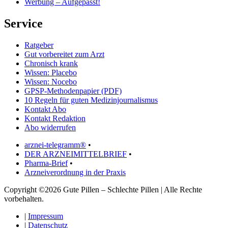
Werbung – Aufgepasst!
Service
Ratgeber
Gut vorbereitet zum Arzt
Chronisch krank
Wissen: Placebo
Wissen: Nocebo
GPSP-Methodenpapier (PDF)
10 Regeln für guten Medizinjournalismus
Kontakt Abo
Kontakt Redaktion
Abo widerrufen
arznei-telegramm®
•
DER ARZNEIMITTELBRIEF
•
Pharma-Brief
•
Arzneiverordnung in der Praxis
Copyright ©2026 Gute Pillen – Schlechte Pillen | Alle Rechte
vorbehalten.
|
Impressum
|
Datenschutz