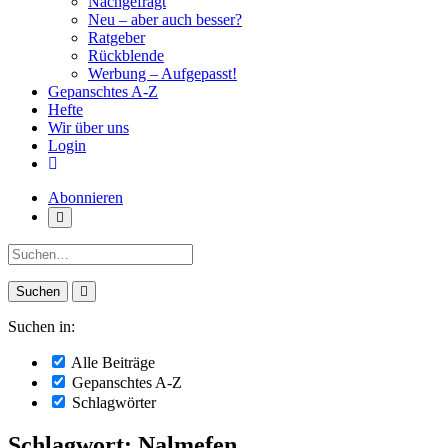
Nachgefragt
Neu – aber auch besser?
Ratgeber
Rückblende
Werbung – Aufgepasst!
Gepanschtes A-Z
Hefte
Wir über uns
Login
Abonnieren
Suche:
Suchen in:
Alle Beiträge
Gepanschtes A-Z
Schlagwörter
Schlagwort: Nalmefen