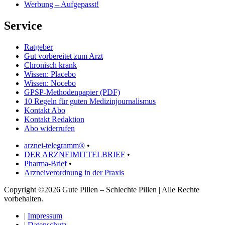
Werbung – Aufgepasst!
Service
Ratgeber
Gut vorbereitet zum Arzt
Chronisch krank
Wissen: Placebo
Wissen: Nocebo
GPSP-Methodenpapier (PDF)
10 Regeln für guten Medizinjournalismus
Kontakt Abo
Kontakt Redaktion
Abo widerrufen
arznei-telegramm®
•
DER ARZNEIMITTELBRIEF
•
Pharma-Brief
•
Arzneiverordnung in der Praxis
Copyright ©2026 Gute Pillen – Schlechte Pillen | Alle Rechte
vorbehalten.
|
Impressum
|
Datenschutz