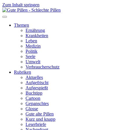
Zum Inhalt springen
Themen
Ernährung
Krankheiten
Leben
Medizin
Politik
Seele
Umwelt
Verbraucherschutz
Rubriken
Aktuelles
Aufgefrischt
Aufgespießt
Buchtipp
Cartoon
Gepanschtes
Glosse
Gute alte Pillen
Kurz und knapp
Leserbriefe
Nachgefragt