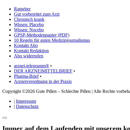
Ratgeber
Gut vorbereitet zum Arzt
Chronisch krank
Wissen: Placebo
Wissen: Nocebo
GPSP-Methodenpapier (PDF)
10 Regeln für guten Medizinjournalismus
Kontakt Abo
Kontakt Redaktion
Abo widerrufen
arznei-telegramm®
•
DER ARZNEIMITTELBRIEF
•
Pharma-Brief
•
Arzneiverordnung in der Praxis
Copyright ©2026 Gute Pillen – Schlechte Pillen | Alle Rechte vorbeha
|
Impressum
|
Datenschutz
Immer auf dem Laufenden mit unserem
ko