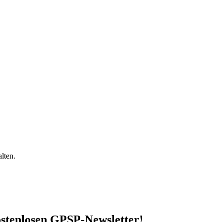
lten.
stenlosen GPSP-Newsletter
!