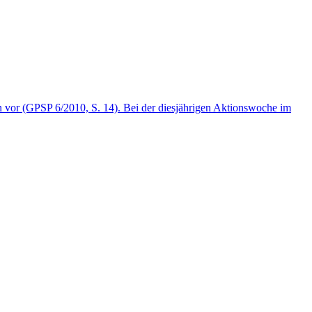
on vor (GPSP 6/2010, S. 14). Bei der diesjährigen Aktionswoche im