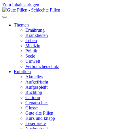
Zum Inhalt springen
Themen
Ernährung
Krankheiten
Leben
Medizin
Politik
Seele
Umwelt
Verbraucherschutz
Rubriken
Aktuelles
Aufgefrischt
Aufgespießt
Buchtipp
Cartoon
Gepanschtes
Glosse
Gute alte Pillen
Kurz und knapp
Leserbriefe
Nachgefragt