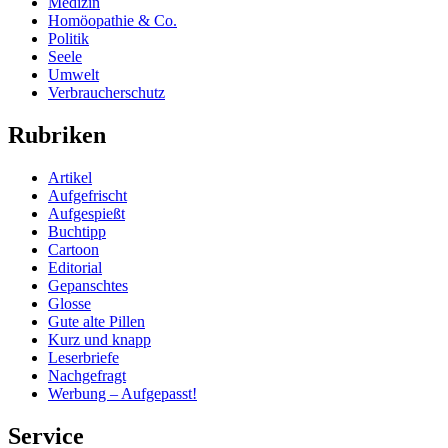
Medizin
Homöopathie & Co.
Politik
Seele
Umwelt
Verbraucherschutz
Rubriken
Artikel
Aufgefrischt
Aufgespießt
Buchtipp
Cartoon
Editorial
Gepanschtes
Glosse
Gute alte Pillen
Kurz und knapp
Leserbriefe
Nachgefragt
Werbung – Aufgepasst!
Service