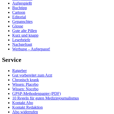
Aufgespießt
Buchtipp
Cartoon
Editorial
Gepanschtes
Glosse
Gute alte Pillen
Kurz und knapp
Leserbriefe
Nachgefragt
Werbung – Aufgepasst!
Service
Ratgeber
Gut vorbereitet zum Arzt
Chronisch krank
Wissen: Placebo
Wissen: Nocebo
GPSP-Methodenpapier (PDF)
10 Regeln für guten Medizinjournalismus
Kontakt Abo
Kontakt Redaktion
Abo widerrufen