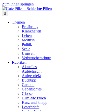
Zum Inhalt springen
Themen
Ernährung
Krankheiten
Leben
Medizin
Politik
Seele
Umwelt
Verbraucherschutz
Rubriken
Aktuelles
Aufgefrischt
Aufgespießt
Buchtipp
Cartoon
Gepanschtes
Glosse
Gute alte Pillen
Kurz und knapp
Leserbriefe