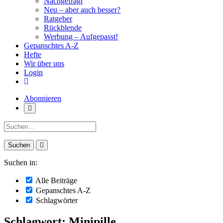
Nachgefragt
Neu – aber auch besser?
Ratgeber
Rückblende
Werbung – Aufgepasst!
Gepanschtes A-Z
Hefte
Wir über uns
Login
Abonnieren
Suche:
Suchen in:
Alle Beiträge
Gepanschtes A-Z
Schlagwörter
Schlagwort: Minipille