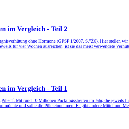
n im Vergleich - Teil 2
ngnisverhütung ohne Hormone (GPSP 1/2007, S.”Ż6). Hier stellen wir n
e jeweils für vier Wochen ausreichen, ist sie das meist verwendete Verh
n im Vergleich - Teil 1
le”ť. Mit rund 10 Millionen Packungsstreifen im Jahr, die jeweils für 
au möchte und sollte die Pille einnehmen. Es gibt andere Mittel und M