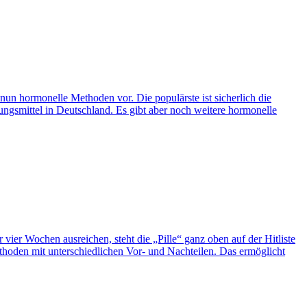
un hormonelle Methoden vor. Die populärste ist sicherlich die
ütungsmittel in Deutschland. Es gibt aber noch weitere hormonelle
vier Wochen ausreichen, steht die „Pille“ ganz oben auf der Hitliste
ethoden mit unterschiedlichen Vor- und Nachteilen. Das ermöglicht