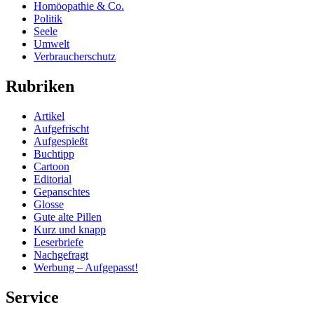
Homöopathie & Co.
Politik
Seele
Umwelt
Verbraucherschutz
Rubriken
Artikel
Aufgefrischt
Aufgespießt
Buchtipp
Cartoon
Editorial
Gepanschtes
Glosse
Gute alte Pillen
Kurz und knapp
Leserbriefe
Nachgefragt
Werbung – Aufgepasst!
Service