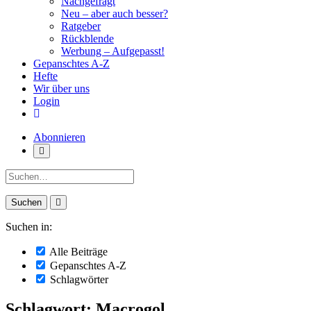
Nachgefragt
Neu – aber auch besser?
Ratgeber
Rückblende
Werbung – Aufgepasst!
Gepanschtes A-Z
Hefte
Wir über uns
Login
Abonnieren
Suche:
Suchen in:
Alle Beiträge
Gepanschtes A-Z
Schlagwörter
Schlagwort: Macrogol