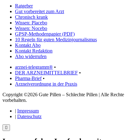
Ratgeber
Gut vorbereitet zum Arzt
Chronisch krank
Wissen: Placebo
Wissen: Nocebo
GPSP-Methodenpapier (PDF)
10 Regeln für guten Medizinjournalismus
Kontakt Abo
Kontakt Redaktion
Abo widerrufen
arznei-telegramm®
•
DER ARZNEIMITTELBRIEF
•
Pharma-Brief
•
Arzneiverordnung in der Praxis
Copyright ©2026 Gute Pillen – Schlechte Pillen | Alle Rechte
vorbehalten.
|
Impressum
|
Datenschutz