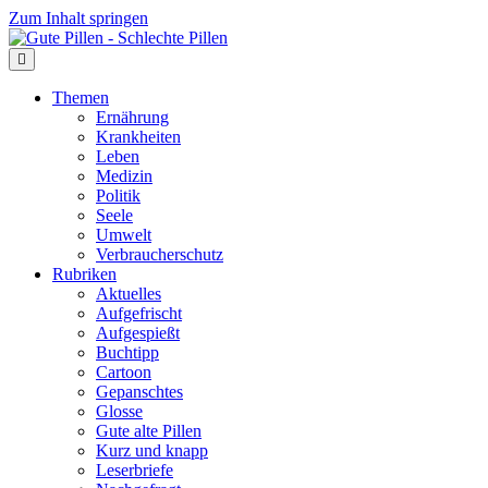
Zum Inhalt springen
Themen
Ernährung
Krankheiten
Leben
Medizin
Politik
Seele
Umwelt
Verbraucherschutz
Rubriken
Aktuelles
Aufgefrischt
Aufgespießt
Buchtipp
Cartoon
Gepanschtes
Glosse
Gute alte Pillen
Kurz und knapp
Leserbriefe