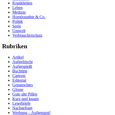
Krankheiten
Leben
Medizin
Homöopathie & Co.
Politik
Seele
Umwelt
Verbraucherschutz
Rubriken
Artikel
Aufgefrischt
Aufgespießt
Buchtipp
Cartoon
Editorial
Gepanschtes
Glosse
Gute alte Pillen
Kurz und knapp
Leserbriefe
Nachgefragt
Werbung – Aufgepasst!