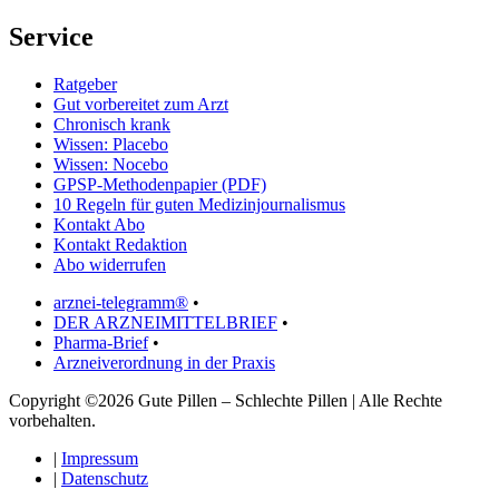
Service
Ratgeber
Gut vorbereitet zum Arzt
Chronisch krank
Wissen: Placebo
Wissen: Nocebo
GPSP-Methodenpapier (PDF)
10 Regeln für guten Medizinjournalismus
Kontakt Abo
Kontakt Redaktion
Abo widerrufen
arznei-telegramm®
•
DER ARZNEIMITTELBRIEF
•
Pharma-Brief
•
Arzneiverordnung in der Praxis
Copyright ©2026 Gute Pillen – Schlechte Pillen | Alle Rechte
vorbehalten.
|
Impressum
|
Datenschutz