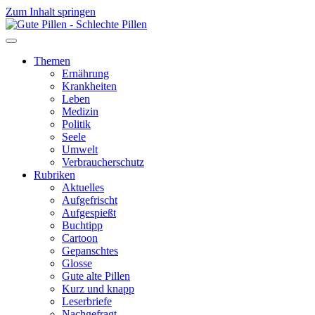
Zum Inhalt springen
Themen
Ernährung
Krankheiten
Leben
Medizin
Politik
Seele
Umwelt
Verbraucherschutz
Rubriken
Aktuelles
Aufgefrischt
Aufgespießt
Buchtipp
Cartoon
Gepanschtes
Glosse
Gute alte Pillen
Kurz und knapp
Leserbriefe
Nachgefragt