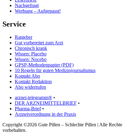
Nachgefragt
Werbung – Aufgepasst!
Service
Ratgeber
Gut vorbereitet zum Arzt
Chronisch krank
Wissen: Placebo
Wissen: Nocebo
GPSP-Methodenpapier (PDF)
10 Regeln für guten Medizinjournalismus
Kontakt Abo
Kontakt Redaktion
Abo widerrufen
arznei-telegramm®
•
DER ARZNEIMITTELBRIEF
•
Pharma-Brief
•
Arzneiverordnung in der Praxis
Copyright ©2026 Gute Pillen – Schlechte Pillen | Alle Rechte
vorbehalten.