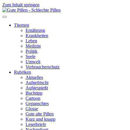
Zum Inhalt springen
Themen
Ernährung
Krankheiten
Leben
Medizin
Politik
Seele
Umwelt
Verbraucherschutz
Rubriken
Aktuelles
Aufgefrischt
Aufgespießt
Buchtipp
Cartoon
Gepanschtes
Glosse
Gute alte Pillen
Kurz und knapp
Leserbriefe
Nachgefragt