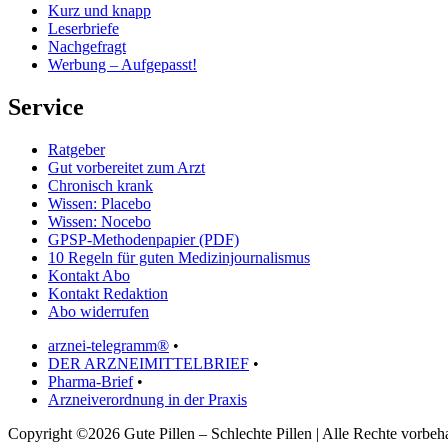
Kurz und knapp
Leserbriefe
Nachgefragt
Werbung – Aufgepasst!
Service
Ratgeber
Gut vorbereitet zum Arzt
Chronisch krank
Wissen: Placebo
Wissen: Nocebo
GPSP-Methodenpapier (PDF)
10 Regeln für guten Medizinjournalismus
Kontakt Abo
Kontakt Redaktion
Abo widerrufen
arznei-telegramm®
•
DER ARZNEIMITTELBRIEF
•
Pharma-Brief
•
Arzneiverordnung in der Praxis
Copyright ©2026 Gute Pillen – Schlechte Pillen | Alle Rechte vorbeha