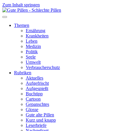
Zum Inhalt springen
Themen
Ernährung
Krankheiten
Leben
Medizin
Politik
Seele
Umwelt
Verbraucherschutz
Rubriken
Aktuelles
Aufgefrischt
Aufgespießt
Buchtipp
Cartoon
Gepanschtes
Glosse
Gute alte Pillen
Kurz und knapp
Leserbriefe
Nachgefragt