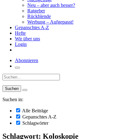
Neu – aber auch besser?
Ratgeber
Rückblende
Werbung – Aufgepasst!
Gepanschtes A-Z
Hefte
Wir über uns
Login
Abonnieren
Suche:
Suchen in:
Alle Beiträge
Gepanschtes A-Z
Schlagwörter
Schlagwort: Koloskopie