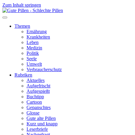
Zum Inhalt springen
Themen
Ernährung
Krankheiten
Leben
Medizin
Politik
Seele
Umwelt
Verbraucherschutz
Rubriken
Aktuelles
Aufgefrischt
Aufgespießt
Buchtipp
Cartoon
Gepanschtes
Glosse
Gute alte Pillen
Kurz und knapp
Leserbriefe
Nachgefragt