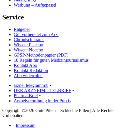
Werbung – Aufgepasst!
Service
Ratgeber
Gut vorbereitet zum Arzt
Chronisch krank
Wissen: Placebo
Wissen: Nocebo
GPSP-Methodenpapier (PDF)
10 Regeln für guten Medizinjournalismus
Kontakt Abo
Kontakt Redaktion
Abo widerrufen
arznei-telegramm®
•
DER ARZNEIMITTELBRIEF
•
Pharma-Brief
•
Arzneiverordnung in der Praxis
Copyright ©2026 Gute Pillen – Schlechte Pillen | Alle Rechte
vorbehalten.
|
Impressum