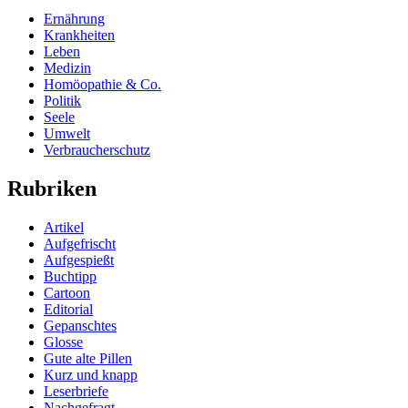
Ernährung
Krankheiten
Leben
Medizin
Homöopathie & Co.
Politik
Seele
Umwelt
Verbraucherschutz
Rubriken
Artikel
Aufgefrischt
Aufgespießt
Buchtipp
Cartoon
Editorial
Gepanschtes
Glosse
Gute alte Pillen
Kurz und knapp
Leserbriefe
Nachgefragt