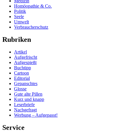
Medizin
Homöopathie & Co.
Politik
Seele
Umwelt
Verbraucherschutz
Rubriken
Artikel
Aufgefrischt
Aufgespießt
Buchtipp
Cartoon
Editorial
Gepanschtes
Glosse
Gute alte Pillen
Kurz und knapp
Leserbriefe
Nachgefragt
Werbung – Aufgepasst!
Service