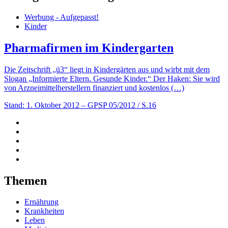
Werbung - Aufgepasst!
Kinder
Pharmafirmen im Kindergarten
Die Zeitschrift „ü3“ liegt in Kindergärten aus und wirbt mit dem
Slogan „Informierte Eltern. Gesunde Kinder.“ Der Haken: Sie wird
von Arzneimittelherstellern finanziert und kostenlos (…)
Stand: 1. Oktober 2012
– GPSP 05/2012 / S.16
Themen
Ernährung
Krankheiten
Leben