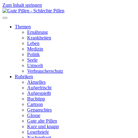
Zum Inhalt springen
Themen
Ernährung
Krankheiten
Leben
Medizin
Politik
Seele
Umwelt
Verbraucherschutz
Rubriken
Aktuelles
Aufgefrischt
Aufgespießt
Buchtipp
Cartoon
Gepanschtes
Glosse
Gute alte Pillen
Kurz und knapp
Leserbriefe
Nachgefragt