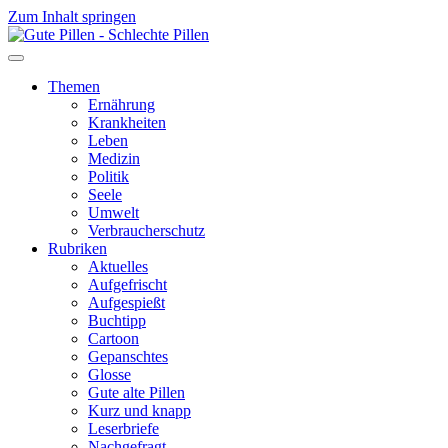
Zum Inhalt springen
Themen
Ernährung
Krankheiten
Leben
Medizin
Politik
Seele
Umwelt
Verbraucherschutz
Rubriken
Aktuelles
Aufgefrischt
Aufgespießt
Buchtipp
Cartoon
Gepanschtes
Glosse
Gute alte Pillen
Kurz und knapp
Leserbriefe
Nachgefragt