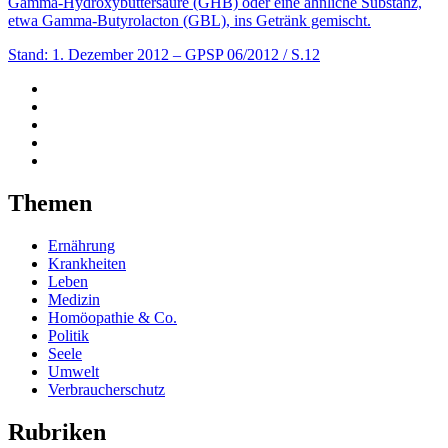
Gamma-Hydroxybuttersäure (GHB) oder eine ähnliche Substanz,
etwa Gamma-Butyrolacton (GBL), ins Getränk gemischt.
Stand: 1. Dezember 2012
– GPSP 06/2012 / S.12
Themen
Ernährung
Krankheiten
Leben
Medizin
Homöopathie & Co.
Politik
Seele
Umwelt
Verbraucherschutz
Rubriken