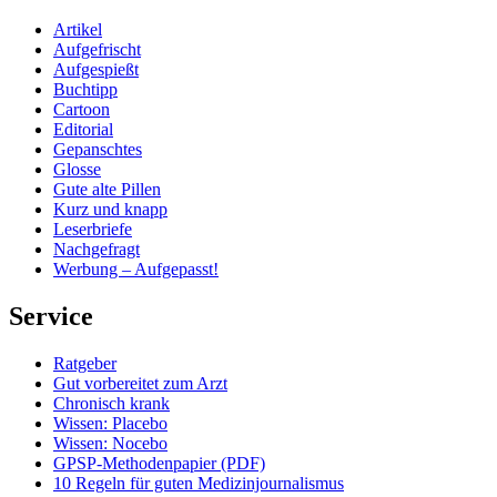
Artikel
Aufgefrischt
Aufgespießt
Buchtipp
Cartoon
Editorial
Gepanschtes
Glosse
Gute alte Pillen
Kurz und knapp
Leserbriefe
Nachgefragt
Werbung – Aufgepasst!
Service
Ratgeber
Gut vorbereitet zum Arzt
Chronisch krank
Wissen: Placebo
Wissen: Nocebo
GPSP-Methodenpapier (PDF)
10 Regeln für guten Medizinjournalismus