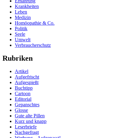
Ernährung
Krankheiten
Leben
Medizin
Homöopathie & Co.
Politik
Seele
Umwelt
Verbraucherschutz
Rubriken
Artikel
Aufgefrischt
Aufgespießt
Buchtipp
Cartoon
Editorial
Gepanschtes
Glosse
Gute alte Pillen
Kurz und knapp
Leserbriefe
Nachgefragt
Werbung – Aufgepasst!