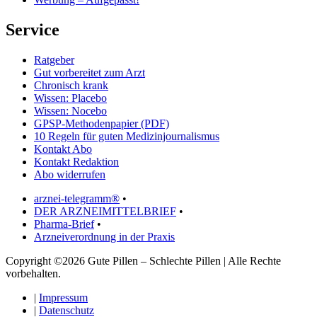
Service
Ratgeber
Gut vorbereitet zum Arzt
Chronisch krank
Wissen: Placebo
Wissen: Nocebo
GPSP-Methodenpapier (PDF)
10 Regeln für guten Medizinjournalismus
Kontakt Abo
Kontakt Redaktion
Abo widerrufen
arznei-telegramm®
•
DER ARZNEIMITTELBRIEF
•
Pharma-Brief
•
Arzneiverordnung in der Praxis
Copyright ©2026 Gute Pillen – Schlechte Pillen | Alle Rechte
vorbehalten.
|
Impressum
|
Datenschutz