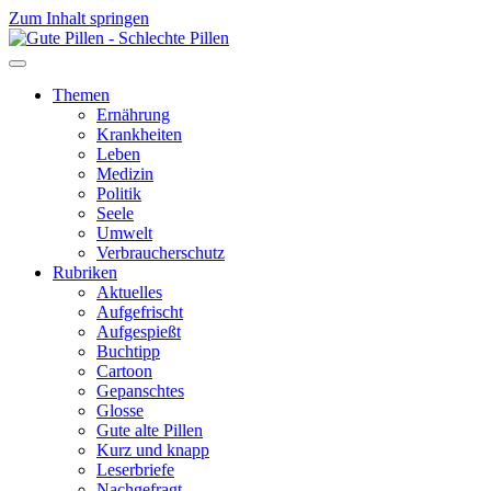
Zum Inhalt springen
Themen
Ernährung
Krankheiten
Leben
Medizin
Politik
Seele
Umwelt
Verbraucherschutz
Rubriken
Aktuelles
Aufgefrischt
Aufgespießt
Buchtipp
Cartoon
Gepanschtes
Glosse
Gute alte Pillen
Kurz und knapp
Leserbriefe
Nachgefragt