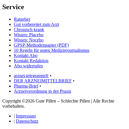
Service
Ratgeber
Gut vorbereitet zum Arzt
Chronisch krank
Wissen: Placebo
Wissen: Nocebo
GPSP-Methodenpapier (PDF)
10 Regeln für guten Medizinjournalismus
Kontakt Abo
Kontakt Redaktion
Abo widerrufen
arznei-telegramm®
•
DER ARZNEIMITTELBRIEF
•
Pharma-Brief
•
Arzneiverordnung in der Praxis
Copyright ©2026 Gute Pillen – Schlechte Pillen | Alle Rechte
vorbehalten.
|
Impressum
|
Datenschutz