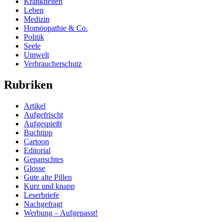
Krankheiten
Leben
Medizin
Homöopathie & Co.
Politik
Seele
Umwelt
Verbraucherschutz
Rubriken
Artikel
Aufgefrischt
Aufgespießt
Buchtipp
Cartoon
Editorial
Gepanschtes
Glosse
Gute alte Pillen
Kurz und knapp
Leserbriefe
Nachgefragt
Werbung – Aufgepasst!