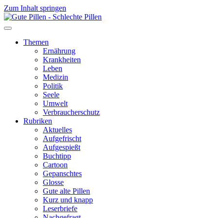
Zum Inhalt springen
Themen
Ernährung
Krankheiten
Leben
Medizin
Politik
Seele
Umwelt
Verbraucherschutz
Rubriken
Aktuelles
Aufgefrischt
Aufgespießt
Buchtipp
Cartoon
Gepanschtes
Glosse
Gute alte Pillen
Kurz und knapp
Leserbriefe
Nachgefragt