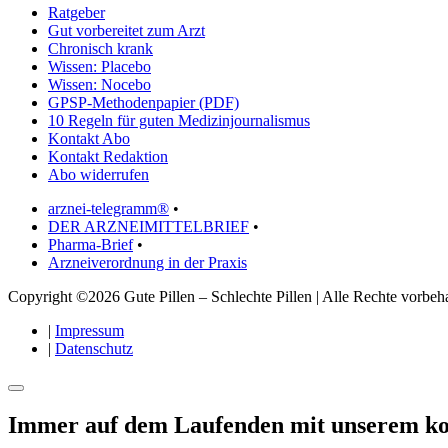
Ratgeber
Gut vorbereitet zum Arzt
Chronisch krank
Wissen: Placebo
Wissen: Nocebo
GPSP-Methodenpapier (PDF)
10 Regeln für guten Medizinjournalismus
Kontakt Abo
Kontakt Redaktion
Abo widerrufen
arznei-telegramm®
•
DER ARZNEIMITTELBRIEF
•
Pharma-Brief
•
Arzneiverordnung in der Praxis
Copyright ©2026 Gute Pillen – Schlechte Pillen | Alle Rechte vorbeha
|
Impressum
|
Datenschutz
Immer auf dem Laufenden mit unserem
ko