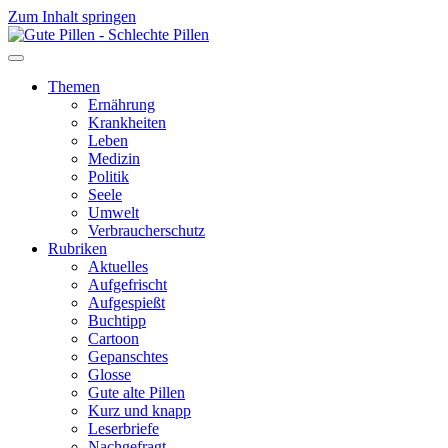
Zum Inhalt springen
Themen
Ernährung
Krankheiten
Leben
Medizin
Politik
Seele
Umwelt
Verbraucherschutz
Rubriken
Aktuelles
Aufgefrischt
Aufgespießt
Buchtipp
Cartoon
Gepanschtes
Glosse
Gute alte Pillen
Kurz und knapp
Leserbriefe
Nachgefragt