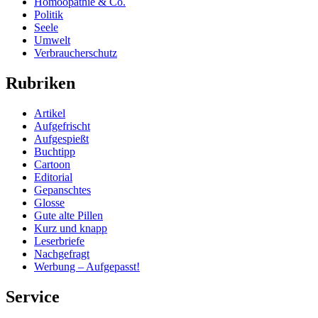
Homöopathie & Co.
Politik
Seele
Umwelt
Verbraucherschutz
Rubriken
Artikel
Aufgefrischt
Aufgespießt
Buchtipp
Cartoon
Editorial
Gepanschtes
Glosse
Gute alte Pillen
Kurz und knapp
Leserbriefe
Nachgefragt
Werbung – Aufgepasst!
Service