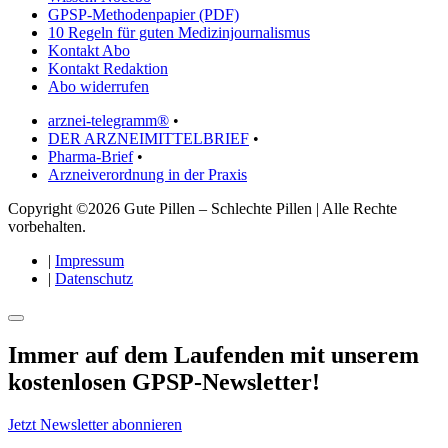
GPSP-Methodenpapier (PDF)
10 Regeln für guten Medizinjournalismus
Kontakt Abo
Kontakt Redaktion
Abo widerrufen
arznei-telegramm®
•
DER ARZNEIMITTELBRIEF
•
Pharma-Brief
•
Arzneiverordnung in der Praxis
Copyright ©2026 Gute Pillen – Schlechte Pillen | Alle Rechte
vorbehalten.
|
Impressum
|
Datenschutz
Immer auf dem Laufenden mit unserem
kostenlosen GPSP-Newsletter
!
Jetzt Newsletter abonnieren