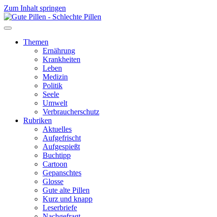
Zum Inhalt springen
Themen
Ernährung
Krankheiten
Leben
Medizin
Politik
Seele
Umwelt
Verbraucherschutz
Rubriken
Aktuelles
Aufgefrischt
Aufgespießt
Buchtipp
Cartoon
Gepanschtes
Glosse
Gute alte Pillen
Kurz und knapp
Leserbriefe
Nachgefragt