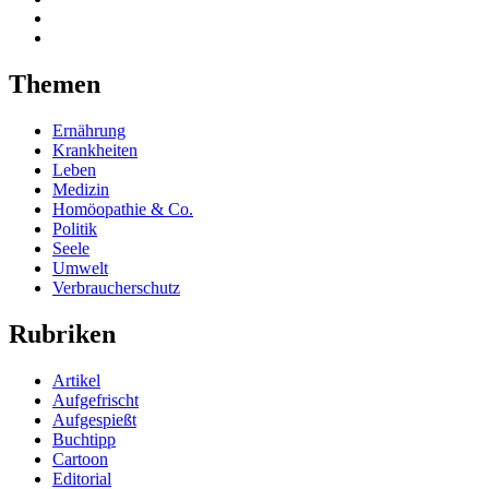
Themen
Ernährung
Krankheiten
Leben
Medizin
Homöopathie & Co.
Politik
Seele
Umwelt
Verbraucherschutz
Rubriken
Artikel
Aufgefrischt
Aufgespießt
Buchtipp
Cartoon
Editorial