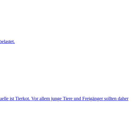
elastet.
e ist Tierkot. Vor allem junge Tiere und Freigänger sollten daher