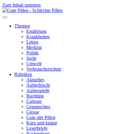
Zum Inhalt springen
Themen
Ernährung
Krankheiten
Leben
Medizin
Politik
Seele
Umwelt
Verbraucherschutz
Rubriken
Aktuelles
Aufgefrischt
Aufgespießt
Buchtipp
Cartoon
Gepanschtes
Glosse
Gute alte Pillen
Kurz und knapp
Leserbriefe
Nachgefragt