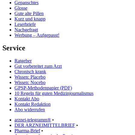
Gepanschtes
Glosse
Gute alte Pillen
Kurz und knapp
Leserbriefe
Nachgefragt
Werbung – Aufgepasst!
Service
Ratgeber
Gut vorbereitet zum Arzt
Chronisch krank
Wissen: Placebo
Wissen: Nocebo
GPSP-Methodenpapier (PDF)
10 Regeln für guten Medizinjournalismus
Kontakt Abo
Kontakt Redaktion
Abo widerrufen
arznei-telegramm®
•
DER ARZNEIMITTELBRIEF
•
Pharma-Brief
•