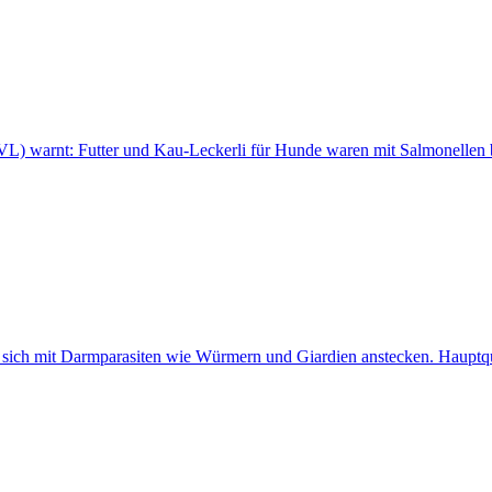
L) warnt: Futter und Kau-Leckerli für Hunde waren mit Salmonellen b
ich mit Darmparasiten wie Würmern und Giardien anstecken. Hauptquell