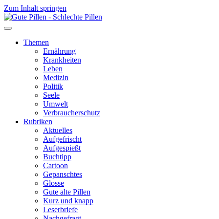
Zum Inhalt springen
Themen
Ernährung
Krankheiten
Leben
Medizin
Politik
Seele
Umwelt
Verbraucherschutz
Rubriken
Aktuelles
Aufgefrischt
Aufgespießt
Buchtipp
Cartoon
Gepanschtes
Glosse
Gute alte Pillen
Kurz und knapp
Leserbriefe
Nachgefragt