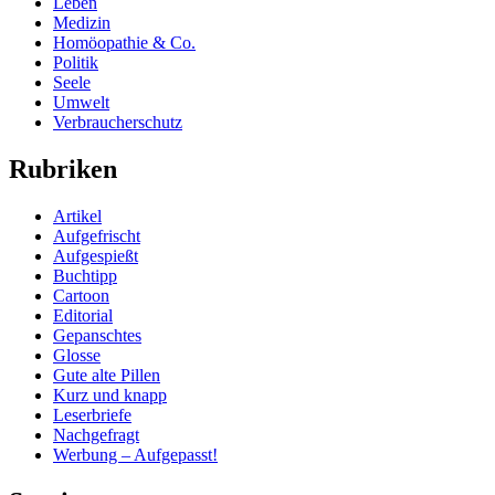
Leben
Medizin
Homöopathie & Co.
Politik
Seele
Umwelt
Verbraucherschutz
Rubriken
Artikel
Aufgefrischt
Aufgespießt
Buchtipp
Cartoon
Editorial
Gepanschtes
Glosse
Gute alte Pillen
Kurz und knapp
Leserbriefe
Nachgefragt
Werbung – Aufgepasst!