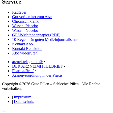
Service
Ratgeber
Gut vorbereitet zum Arzt
Chronisch krank
Wissen: Placebo
Wissen: Nocebo
GPSP-Methodenpapier (PDF)
10 Regeln für guten Medizinjournalismus
Kontakt Abo
Kontakt Redaktion
Abo widerrufen
arznei-telegramm®
•
DER ARZNEIMITTELBRIEF
•
Pharma-Brief
•
Arzneiverordnung in der Praxis
Copyright ©2026 Gute Pillen – Schlechte Pillen | Alle Rechte
vorbehalten.
|
Impressum
|
Datenschutz