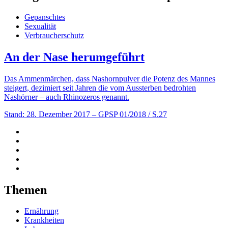
Gepanschtes
Sexualität
Verbraucherschutz
An der Nase herumgeführt
Das Ammenmärchen, dass Nashornpulver die Potenz des Mannes
steigert, dezimiert seit Jahren die vom Aussterben bedrohten
Nashörner – auch Rhinozeros genannt.
Stand: 28. Dezember 2017
– GPSP 01/2018 / S.27
Themen
Ernährung
Krankheiten