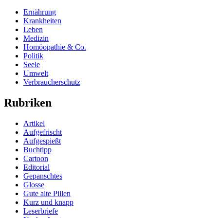
Ernährung
Krankheiten
Leben
Medizin
Homöopathie & Co.
Politik
Seele
Umwelt
Verbraucherschutz
Rubriken
Artikel
Aufgefrischt
Aufgespießt
Buchtipp
Cartoon
Editorial
Gepanschtes
Glosse
Gute alte Pillen
Kurz und knapp
Leserbriefe