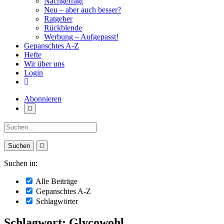
Nachgefragt
Neu – aber auch besser?
Ratgeber
Rückblende
Werbung – Aufgepasst!
Gepanschtes A-Z
Hefte
Wir über uns
Login
Abonnieren
Suche:
Suchen in:
Alle Beiträge
Gepanschtes A-Z
Schlagwörter
Schlagwort: Glycowohl