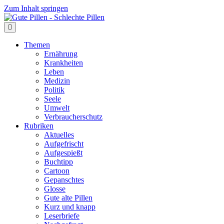
Zum Inhalt springen
Themen
Ernährung
Krankheiten
Leben
Medizin
Politik
Seele
Umwelt
Verbraucherschutz
Rubriken
Aktuelles
Aufgefrischt
Aufgespießt
Buchtipp
Cartoon
Gepanschtes
Glosse
Gute alte Pillen
Kurz und knapp
Leserbriefe