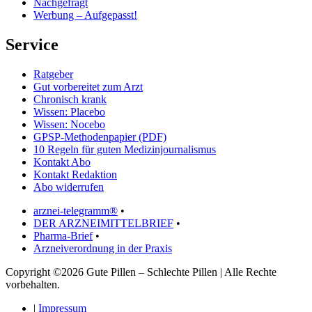
Nachgefragt
Werbung – Aufgepasst!
Service
Ratgeber
Gut vorbereitet zum Arzt
Chronisch krank
Wissen: Placebo
Wissen: Nocebo
GPSP-Methodenpapier (PDF)
10 Regeln für guten Medizinjournalismus
Kontakt Abo
Kontakt Redaktion
Abo widerrufen
arznei-telegramm®
•
DER ARZNEIMITTELBRIEF
•
Pharma-Brief
•
Arzneiverordnung in der Praxis
Copyright ©2026 Gute Pillen – Schlechte Pillen | Alle Rechte
vorbehalten.
|
Impressum