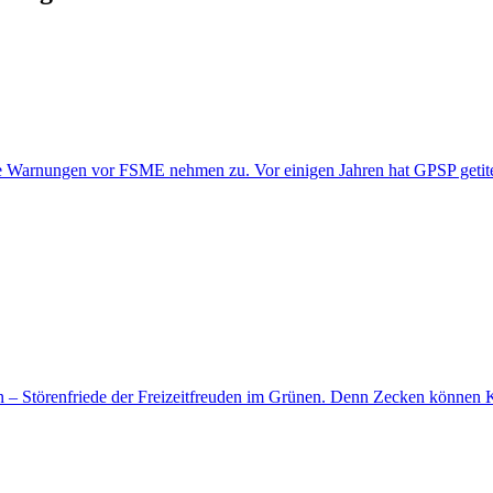
 Warnungen vor FSME nehmen zu. Vor einigen Jahren hat GPSP getitelt
– Störenfriede der Freizeitfreuden im Grünen. Denn Zecken können Kr