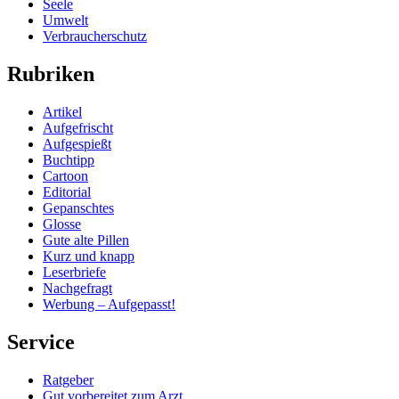
Seele
Umwelt
Verbraucherschutz
Rubriken
Artikel
Aufgefrischt
Aufgespießt
Buchtipp
Cartoon
Editorial
Gepanschtes
Glosse
Gute alte Pillen
Kurz und knapp
Leserbriefe
Nachgefragt
Werbung – Aufgepasst!
Service
Ratgeber
Gut vorbereitet zum Arzt