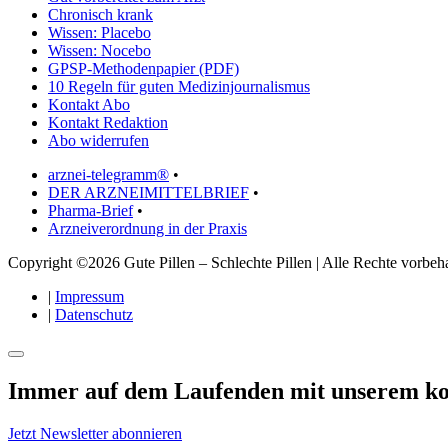
Chronisch krank
Wissen: Placebo
Wissen: Nocebo
GPSP-Methodenpapier (PDF)
10 Regeln für guten Medizinjournalismus
Kontakt Abo
Kontakt Redaktion
Abo widerrufen
arznei-telegramm®
•
DER ARZNEIMITTELBRIEF
•
Pharma-Brief
•
Arzneiverordnung in der Praxis
Copyright ©2026 Gute Pillen – Schlechte Pillen | Alle Rechte vorbeha
|
Impressum
|
Datenschutz
Immer auf dem Laufenden mit unserem
ko
Jetzt Newsletter abonnieren