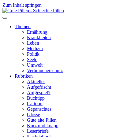
Zum Inhalt springen
Themen
Ernährung
Krankheiten
Leben
Medizin
Politik
Seele
Umwelt
Verbraucherschutz
Rubriken
Aktuelles
Aufgefrischt
Aufgespießt
Buchtipp
Cartoon
Gepanschtes
Glosse
Gute alte Pillen
Kurz und knapp
Leserbriefe
Nachgefragt