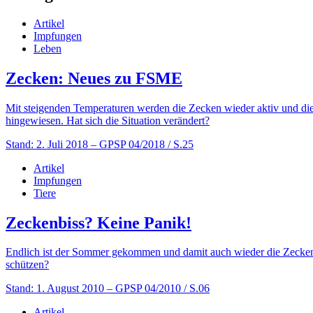
Artikel
Impfungen
Leben
Zecken: Neues zu FSME
Mit steigenden Temperaturen werden die Zecken wieder aktiv und die
hingewiesen. Hat sich die Situation verändert?
Stand: 2. Juli 2018
– GPSP 04/2018 / S.25
Artikel
Impfungen
Tiere
Zeckenbiss? Keine Panik!
Endlich ist der Sommer gekommen und damit auch wieder die Zecken 
schützen?
Stand: 1. August 2010
– GPSP 04/2010 / S.06
Artikel