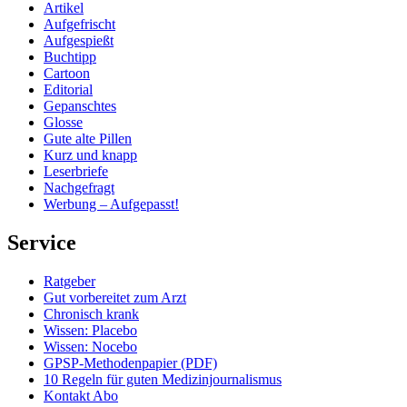
Artikel
Aufgefrischt
Aufgespießt
Buchtipp
Cartoon
Editorial
Gepanschtes
Glosse
Gute alte Pillen
Kurz und knapp
Leserbriefe
Nachgefragt
Werbung – Aufgepasst!
Service
Ratgeber
Gut vorbereitet zum Arzt
Chronisch krank
Wissen: Placebo
Wissen: Nocebo
GPSP-Methodenpapier (PDF)
10 Regeln für guten Medizinjournalismus
Kontakt Abo