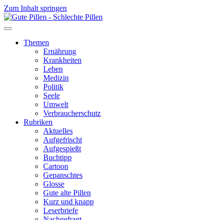
Zum Inhalt springen
Themen
Ernährung
Krankheiten
Leben
Medizin
Politik
Seele
Umwelt
Verbraucherschutz
Rubriken
Aktuelles
Aufgefrischt
Aufgespießt
Buchtipp
Cartoon
Gepanschtes
Glosse
Gute alte Pillen
Kurz und knapp
Leserbriefe
Nachgefragt