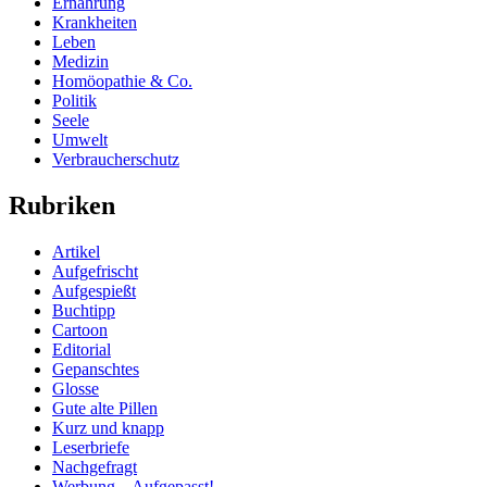
Ernährung
Krankheiten
Leben
Medizin
Homöopathie & Co.
Politik
Seele
Umwelt
Verbraucherschutz
Rubriken
Artikel
Aufgefrischt
Aufgespießt
Buchtipp
Cartoon
Editorial
Gepanschtes
Glosse
Gute alte Pillen
Kurz und knapp
Leserbriefe
Nachgefragt
Werbung – Aufgepasst!