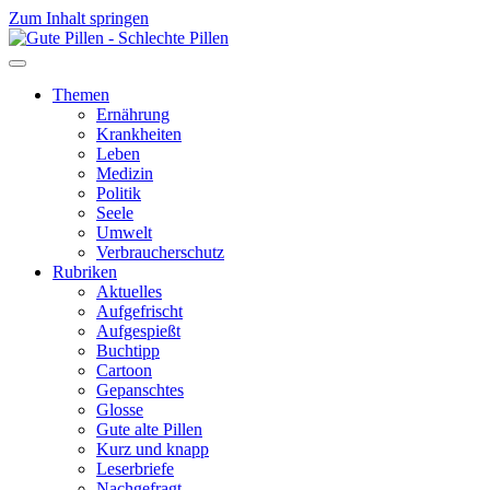
Zum Inhalt springen
Themen
Ernährung
Krankheiten
Leben
Medizin
Politik
Seele
Umwelt
Verbraucherschutz
Rubriken
Aktuelles
Aufgefrischt
Aufgespießt
Buchtipp
Cartoon
Gepanschtes
Glosse
Gute alte Pillen
Kurz und knapp
Leserbriefe
Nachgefragt