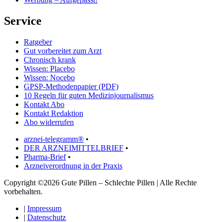
Service
Ratgeber
Gut vorbereitet zum Arzt
Chronisch krank
Wissen: Placebo
Wissen: Nocebo
GPSP-Methodenpapier (PDF)
10 Regeln für guten Medizinjournalismus
Kontakt Abo
Kontakt Redaktion
Abo widerrufen
arznei-telegramm®
•
DER ARZNEIMITTELBRIEF
•
Pharma-Brief
•
Arzneiverordnung in der Praxis
Copyright ©2026 Gute Pillen – Schlechte Pillen | Alle Rechte
vorbehalten.
|
Impressum
|
Datenschutz