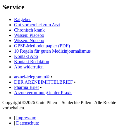
Service
Ratgeber
Gut vorbereitet zum Arzt
Chronisch krank
Wissen: Placebo
Wissen: Nocebo
GPSP-Methodenpapier (PDF)
10 Regeln für guten Medizinjournalismus
Kontakt Abo
Kontakt Redaktion
Abo widerrufen
arznei-telegramm®
•
DER ARZNEIMITTELBRIEF
•
Pharma-Brief
•
Arzneiverordnung in der Praxis
Copyright ©2026 Gute Pillen – Schlechte Pillen | Alle Rechte
vorbehalten.
|
Impressum
|
Datenschutz