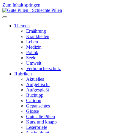
Zum Inhalt springen
Themen
Ernährung
Krankheiten
Leben
Medizin
Politik
Seele
Umwelt
Verbraucherschutz
Rubriken
Aktuelles
Aufgefrischt
Aufgespießt
Buchtipp
Cartoon
Gepanschtes
Glosse
Gute alte Pillen
Kurz und knapp
Leserbriefe
Nachgefragt