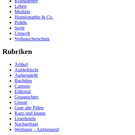
Krankheiten
Leben
Medizin
Homöopathie & Co.
Politik
Seele
Umwelt
Verbraucherschutz
Rubriken
Artikel
Aufgefrischt
Aufgespießt
Buchtipp
Cartoon
Editorial
Gepanschtes
Glosse
Gute alte Pillen
Kurz und knapp
Leserbriefe
Nachgefragt
Werbung – Aufgepasst!