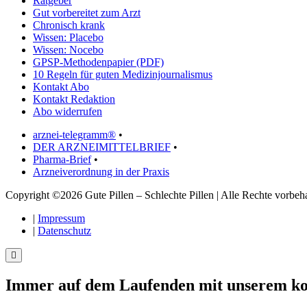
Ratgeber
Gut vorbereitet zum Arzt
Chronisch krank
Wissen: Placebo
Wissen: Nocebo
GPSP-Methodenpapier (PDF)
10 Regeln für guten Medizinjournalismus
Kontakt Abo
Kontakt Redaktion
Abo widerrufen
arznei-telegramm®
•
DER ARZNEIMITTELBRIEF
•
Pharma-Brief
•
Arzneiverordnung in der Praxis
Copyright ©2026 Gute Pillen – Schlechte Pillen | Alle Rechte vorbeha
|
Impressum
|
Datenschutz
Immer auf dem Laufenden mit unserem
ko