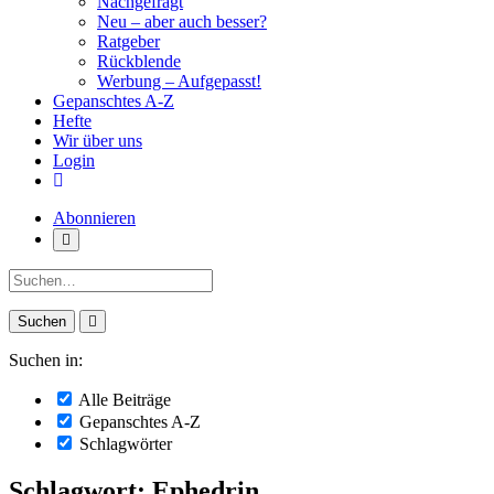
Nachgefragt
Neu – aber auch besser?
Ratgeber
Rückblende
Werbung – Aufgepasst!
Gepanschtes A-Z
Hefte
Wir über uns
Login
Abonnieren
Suche:
Suchen in:
Alle Beiträge
Gepanschtes A-Z
Schlagwörter
Schlagwort: Ephedrin