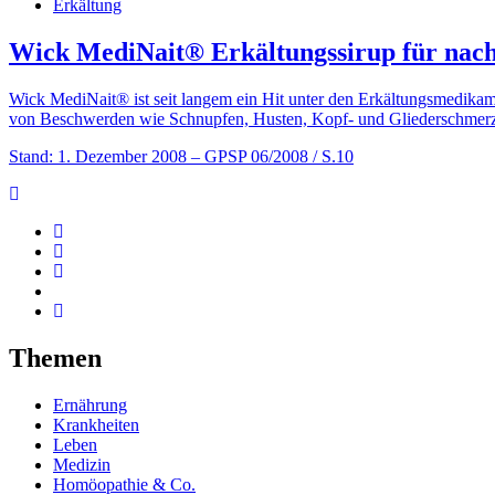
Erkältung
Wick MediNait® Erkältungssirup für nach
Wick MediNait® ist seit langem ein Hit unter den Erkältungsmedikam
von Beschwerden wie Schnupfen, Husten, Kopf- und Gliederschmerzen. 
Stand: 1. Dezember 2008
– GPSP 06/2008 / S.10
Themen
Ernährung
Krankheiten
Leben
Medizin
Homöopathie & Co.