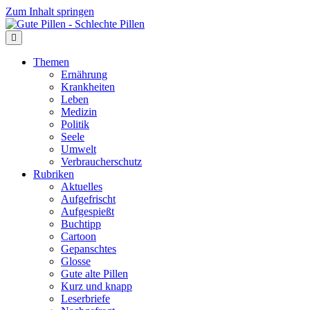
Zum Inhalt springen
Themen
Ernährung
Krankheiten
Leben
Medizin
Politik
Seele
Umwelt
Verbraucherschutz
Rubriken
Aktuelles
Aufgefrischt
Aufgespießt
Buchtipp
Cartoon
Gepanschtes
Glosse
Gute alte Pillen
Kurz und knapp
Leserbriefe