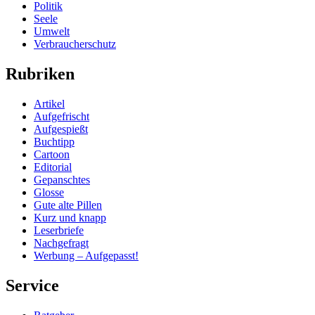
Politik
Seele
Umwelt
Verbraucherschutz
Rubriken
Artikel
Aufgefrischt
Aufgespießt
Buchtipp
Cartoon
Editorial
Gepanschtes
Glosse
Gute alte Pillen
Kurz und knapp
Leserbriefe
Nachgefragt
Werbung – Aufgepasst!
Service