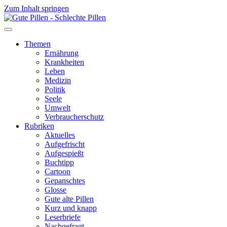
Zum Inhalt springen
Themen
Ernährung
Krankheiten
Leben
Medizin
Politik
Seele
Umwelt
Verbraucherschutz
Rubriken
Aktuelles
Aufgefrischt
Aufgespießt
Buchtipp
Cartoon
Gepanschtes
Glosse
Gute alte Pillen
Kurz und knapp
Leserbriefe
Nachgefragt