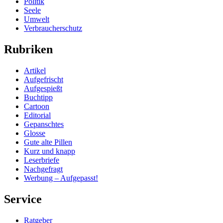
Politik
Seele
Umwelt
Verbraucherschutz
Rubriken
Artikel
Aufgefrischt
Aufgespießt
Buchtipp
Cartoon
Editorial
Gepanschtes
Glosse
Gute alte Pillen
Kurz und knapp
Leserbriefe
Nachgefragt
Werbung – Aufgepasst!
Service
Ratgeber