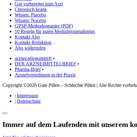
Gut vorbereitet zum Arzt
Chronisch krank
Wissen: Placebo
Wissen: Nocebo
GPSP-Methodenpapier (PDF)
10 Regeln für guten Medizinjournalismus
Kontakt Abo
Kontakt Redaktion
Abo widerrufen
arznei-telegramm®
•
DER ARZNEIMITTELBRIEF
•
Pharma-Brief
•
Arzneiverordnung in der Praxis
Copyright ©2026 Gute Pillen – Schlechte Pillen | Alle Rechte vorbeha
|
Impressum
|
Datenschutz
Immer auf dem Laufenden mit unserem
ko