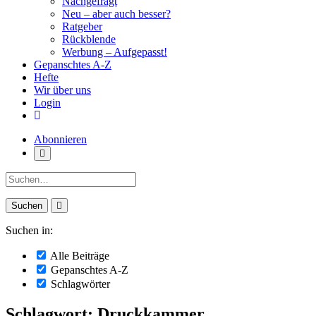
Nachgefragt
Neu – aber auch besser?
Ratgeber
Rückblende
Werbung – Aufgepasst!
Gepanschtes A-Z
Hefte
Wir über uns
Login
Abonnieren
Suche:
Suchen in:
Alle Beiträge
Gepanschtes A-Z
Schlagwörter
Schlagwort: Druckkammer