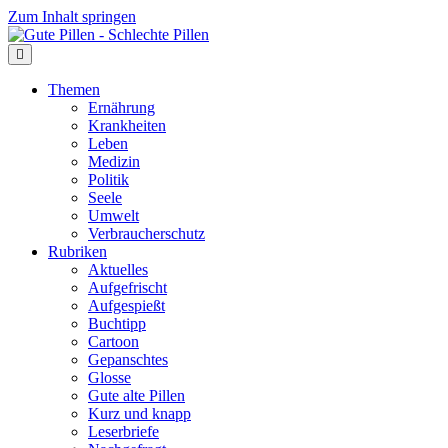
Zum Inhalt springen
Themen
Ernährung
Krankheiten
Leben
Medizin
Politik
Seele
Umwelt
Verbraucherschutz
Rubriken
Aktuelles
Aufgefrischt
Aufgespießt
Buchtipp
Cartoon
Gepanschtes
Glosse
Gute alte Pillen
Kurz und knapp
Leserbriefe