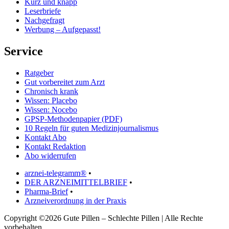
Kurz und knapp
Leserbriefe
Nachgefragt
Werbung – Aufgepasst!
Service
Ratgeber
Gut vorbereitet zum Arzt
Chronisch krank
Wissen: Placebo
Wissen: Nocebo
GPSP-Methodenpapier (PDF)
10 Regeln für guten Medizinjournalismus
Kontakt Abo
Kontakt Redaktion
Abo widerrufen
arznei-telegramm®
•
DER ARZNEIMITTELBRIEF
•
Pharma-Brief
•
Arzneiverordnung in der Praxis
Copyright ©2026 Gute Pillen – Schlechte Pillen | Alle Rechte
vorbehalten.