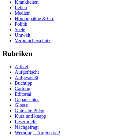
Krankheiten
Leben
Medizin
Homöopathie & Co.
Politik
Seele
Umwelt
Verbraucherschutz
Rubriken
Artikel
Aufgefrischt
Aufgespießt
Buchtipp
Cartoon
Editorial
Gepanschtes
Glosse
Gute alte Pillen
Kurz und knapp
Leserbriefe
Nachgefragt
Werbung – Aufgepasst!