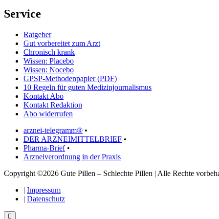
Service
Ratgeber
Gut vorbereitet zum Arzt
Chronisch krank
Wissen: Placebo
Wissen: Nocebo
GPSP-Methodenpapier (PDF)
10 Regeln für guten Medizinjournalismus
Kontakt Abo
Kontakt Redaktion
Abo widerrufen
arznei-telegramm®
•
DER ARZNEIMITTELBRIEF
•
Pharma-Brief
•
Arzneiverordnung in der Praxis
Copyright ©2026 Gute Pillen – Schlechte Pillen | Alle Rechte vorbeha
|
Impressum
|
Datenschutz