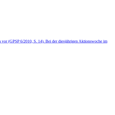
on vor (GPSP 6/2010, S. 14). Bei der diesjährigen Aktionswoche im