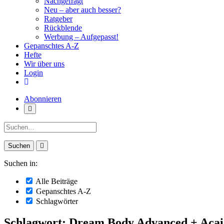
Nachgefragt
Neu – aber auch besser?
Ratgeber
Rückblende
Werbung – Aufgepasst!
Gepanschtes A-Z
Hefte
Wir über uns
Login
Abonnieren
Suche:
Suchen in:
Alle Beiträge
Gepanschtes A-Z
Schlagwörter
Schlagwort: Dream Body Advanced + Acai