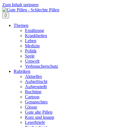
Zum Inhalt springen
Themen
Ernährung
Krankheiten
Leben
Medizin
Politik
Seele
Umwelt
Verbraucherschutz
Rubriken
Aktuelles
Aufgefrischt
Aufgespießt
Buchtipp
Cartoon
Gepanschtes
Glosse
Gute alte Pillen
Kurz und knapp
Leserbriefe