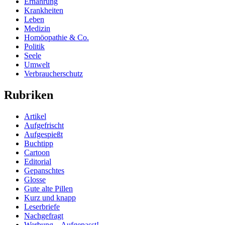
Ernährung
Krankheiten
Leben
Medizin
Homöopathie & Co.
Politik
Seele
Umwelt
Verbraucherschutz
Rubriken
Artikel
Aufgefrischt
Aufgespießt
Buchtipp
Cartoon
Editorial
Gepanschtes
Glosse
Gute alte Pillen
Kurz und knapp
Leserbriefe
Nachgefragt
Werbung – Aufgepasst!