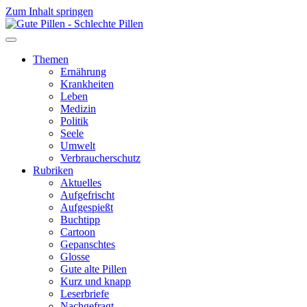
Zum Inhalt springen
Themen
Ernährung
Krankheiten
Leben
Medizin
Politik
Seele
Umwelt
Verbraucherschutz
Rubriken
Aktuelles
Aufgefrischt
Aufgespießt
Buchtipp
Cartoon
Gepanschtes
Glosse
Gute alte Pillen
Kurz und knapp
Leserbriefe
Nachgefragt