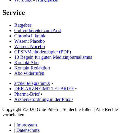
Service
Ratgeber
Gut vorbereitet zum Arzt
Chronisch krank
Wissen: Placebo
Wissen: Nocebo
GPSP-Methodenpapier (PDF)
10 Regeln für guten Medizinjournalismus
Kontakt Abo
Kontakt Redaktion
Abo widerrufen
arznei-telegramm®
•
DER ARZNEIMITTELBRIEF
•
Pharma-Brief
•
Arzneiverordnung in der Praxis
Copyright ©2026 Gute Pillen – Schlechte Pillen | Alle Rechte
vorbehalten.
|
Impressum
|
Datenschutz