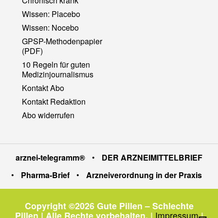
Chronisch krank
Wissen: Placebo
Wissen: Nocebo
GPSP-Methodenpapier
(PDF)
10 Regeln für guten
Medizinjournalismus
Kontakt Abo
Kontakt Redaktion
Abo widerrufen
arznei-telegramm®
•
DER ARZNEIMITTELBRIEF
•
Pharma-Brief
•
Arzneiverordnung in der Praxis
Copyright ©2026 Gute Pillen – Schlechte
Pillen | Alle Rechte vorbehalten.
|
Impressum
|