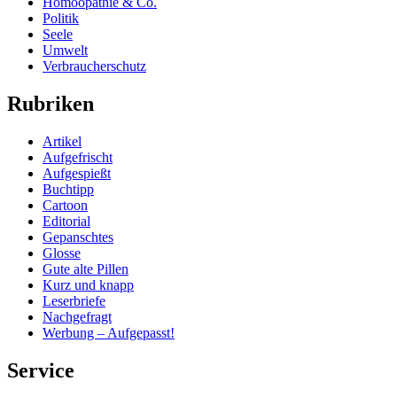
Homöopathie & Co.
Politik
Seele
Umwelt
Verbraucherschutz
Rubriken
Artikel
Aufgefrischt
Aufgespießt
Buchtipp
Cartoon
Editorial
Gepanschtes
Glosse
Gute alte Pillen
Kurz und knapp
Leserbriefe
Nachgefragt
Werbung – Aufgepasst!
Service