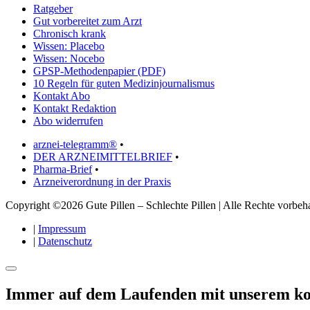
Ratgeber
Gut vorbereitet zum Arzt
Chronisch krank
Wissen: Placebo
Wissen: Nocebo
GPSP-Methodenpapier (PDF)
10 Regeln für guten Medizinjournalismus
Kontakt Abo
Kontakt Redaktion
Abo widerrufen
arznei-telegramm®
•
DER ARZNEIMITTELBRIEF
•
Pharma-Brief
•
Arzneiverordnung in der Praxis
Copyright ©2026 Gute Pillen – Schlechte Pillen | Alle Rechte vorbeha
|
Impressum
|
Datenschutz
Immer auf dem Laufenden mit unserem
ko