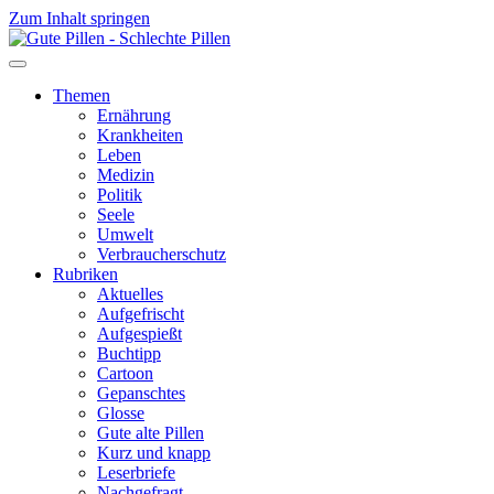
Zum Inhalt springen
Themen
Ernährung
Krankheiten
Leben
Medizin
Politik
Seele
Umwelt
Verbraucherschutz
Rubriken
Aktuelles
Aufgefrischt
Aufgespießt
Buchtipp
Cartoon
Gepanschtes
Glosse
Gute alte Pillen
Kurz und knapp
Leserbriefe
Nachgefragt