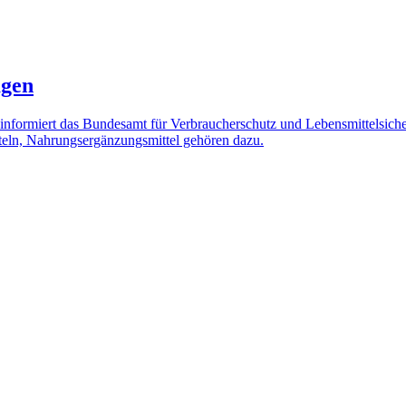
agen
informiert das Bundesamt für Verbraucherschutz und Lebensmittelsic
eln, Nahrungsergänzungsmittel gehören dazu.