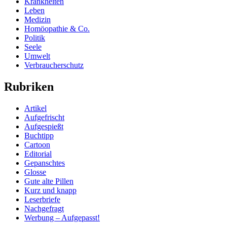
Krankheiten
Leben
Medizin
Homöopathie & Co.
Politik
Seele
Umwelt
Verbraucherschutz
Rubriken
Artikel
Aufgefrischt
Aufgespießt
Buchtipp
Cartoon
Editorial
Gepanschtes
Glosse
Gute alte Pillen
Kurz und knapp
Leserbriefe
Nachgefragt
Werbung – Aufgepasst!