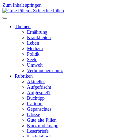
Zum Inhalt springen
Themen
Ernährung
Krankheiten
Leben
Medizin
Politik
Seele
Umwelt
Verbraucherschutz
Rubriken
Aktuelles
Aufgefrischt
Aufgespießt
Buchtipp
Cartoon
Gepanschtes
Glosse
Gute alte Pillen
Kurz und knapp
Leserbriefe
Nachgefragt