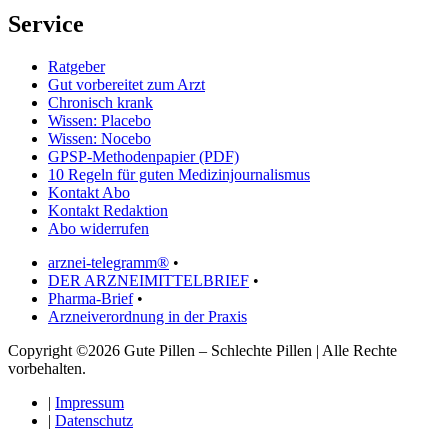
Service
Ratgeber
Gut vorbereitet zum Arzt
Chronisch krank
Wissen: Placebo
Wissen: Nocebo
GPSP-Methodenpapier (PDF)
10 Regeln für guten Medizinjournalismus
Kontakt Abo
Kontakt Redaktion
Abo widerrufen
arznei-telegramm®
•
DER ARZNEIMITTELBRIEF
•
Pharma-Brief
•
Arzneiverordnung in der Praxis
Copyright ©2026 Gute Pillen – Schlechte Pillen | Alle Rechte
vorbehalten.
|
Impressum
|
Datenschutz