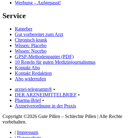
Werbung – Aufgepasst!
Service
Ratgeber
Gut vorbereitet zum Arzt
Chronisch krank
Wissen: Placebo
Wissen: Nocebo
GPSP-Methodenpapier (PDF)
10 Regeln für guten Medizinjournalismus
Kontakt Abo
Kontakt Redaktion
Abo widerrufen
arznei-telegramm®
•
DER ARZNEIMITTELBRIEF
•
Pharma-Brief
•
Arzneiverordnung in der Praxis
Copyright ©2026 Gute Pillen – Schlechte Pillen | Alle Rechte
vorbehalten.
|
Impressum
|
Datenschutz