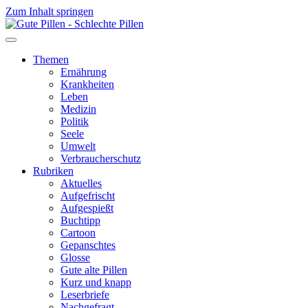
Zum Inhalt springen
Themen
Ernährung
Krankheiten
Leben
Medizin
Politik
Seele
Umwelt
Verbraucherschutz
Rubriken
Aktuelles
Aufgefrischt
Aufgespießt
Buchtipp
Cartoon
Gepanschtes
Glosse
Gute alte Pillen
Kurz und knapp
Leserbriefe
Nachgefragt