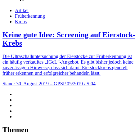
Artikel
Früherkennung
Krebs
Keine gute Idee: Screening auf Eierstock-
Krebs
Die Ultraschalluntersuchung der Eierstöcke zur Früherkennung ist
ein häufig verkauftes „IGeL“-Angebot. Es gibt bisher jedoch keine
zuverlässigen Hinweise, dass sich damit Eierstockkrebs generell
früher erkennen und erfolgreicher behandeln lässt.
Stand: 30. August 2019
– GPSP 05/2019 / S.04
Themen