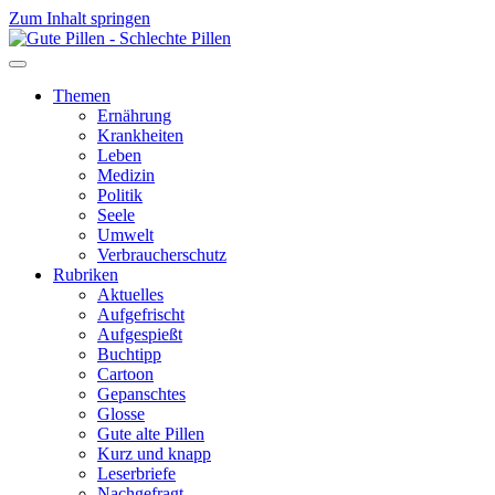
Zum Inhalt springen
Themen
Ernährung
Krankheiten
Leben
Medizin
Politik
Seele
Umwelt
Verbraucherschutz
Rubriken
Aktuelles
Aufgefrischt
Aufgespießt
Buchtipp
Cartoon
Gepanschtes
Glosse
Gute alte Pillen
Kurz und knapp
Leserbriefe
Nachgefragt