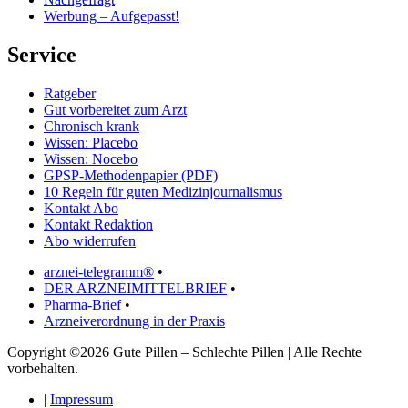
Werbung – Aufgepasst!
Service
Ratgeber
Gut vorbereitet zum Arzt
Chronisch krank
Wissen: Placebo
Wissen: Nocebo
GPSP-Methodenpapier (PDF)
10 Regeln für guten Medizinjournalismus
Kontakt Abo
Kontakt Redaktion
Abo widerrufen
arznei-telegramm®
•
DER ARZNEIMITTELBRIEF
•
Pharma-Brief
•
Arzneiverordnung in der Praxis
Copyright ©2026 Gute Pillen – Schlechte Pillen | Alle Rechte
vorbehalten.
|
Impressum