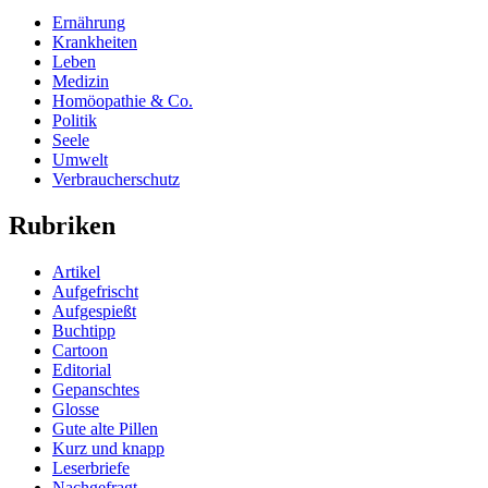
Ernährung
Krankheiten
Leben
Medizin
Homöopathie & Co.
Politik
Seele
Umwelt
Verbraucherschutz
Rubriken
Artikel
Aufgefrischt
Aufgespießt
Buchtipp
Cartoon
Editorial
Gepanschtes
Glosse
Gute alte Pillen
Kurz und knapp
Leserbriefe
Nachgefragt