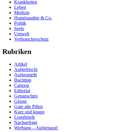
Krankheiten
Leben
Medizin
Homöopathie & Co.
Politik
Seele
Umwelt
Verbraucherschutz
Rubriken
Artikel
Aufgefrischt
Aufgespießt
Buchtipp
Cartoon
Editorial
Gepanschtes
Glosse
Gute alte Pillen
Kurz und knapp
Leserbriefe
Nachgefragt
Werbung – Aufgepasst!