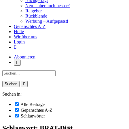
Nachgefragt
Neu – aber auch besser?
Ratgeber
Rückblende
Werbung – Aufgepasst!
Gepanschtes A-Z
Hefte
Wir über uns
Login
Abonnieren
Suche:
Suchen in:
Alle Beiträge
Gepanschtes A-Z
Schlagwörter
Schlagwort: BRAT-Diät