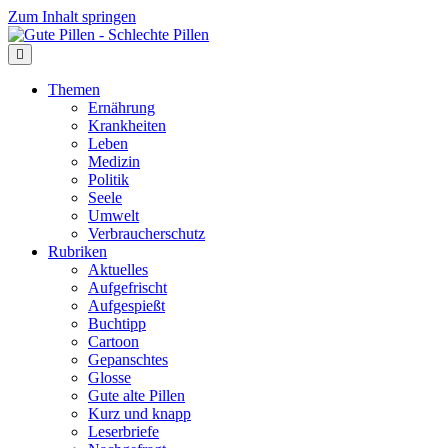
Zum Inhalt springen
Themen
Ernährung
Krankheiten
Leben
Medizin
Politik
Seele
Umwelt
Verbraucherschutz
Rubriken
Aktuelles
Aufgefrischt
Aufgespießt
Buchtipp
Cartoon
Gepanschtes
Glosse
Gute alte Pillen
Kurz und knapp
Leserbriefe