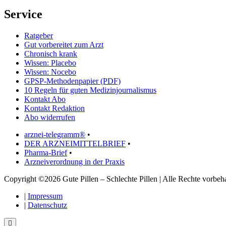
Service
Ratgeber
Gut vorbereitet zum Arzt
Chronisch krank
Wissen: Placebo
Wissen: Nocebo
GPSP-Methodenpapier (PDF)
10 Regeln für guten Medizinjournalismus
Kontakt Abo
Kontakt Redaktion
Abo widerrufen
arznei-telegramm®
•
DER ARZNEIMITTELBRIEF
•
Pharma-Brief
•
Arzneiverordnung in der Praxis
Copyright ©2026 Gute Pillen – Schlechte Pillen | Alle Rechte vorbeha
|
Impressum
|
Datenschutz