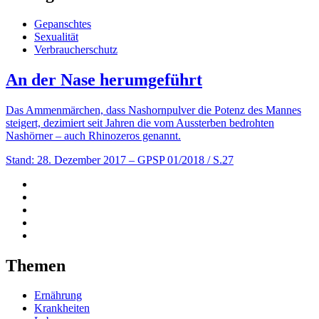
Gepanschtes
Sexualität
Verbraucherschutz
An der Nase herumgeführt
Das Ammenmärchen, dass Nashornpulver die Potenz des Mannes
steigert, dezimiert seit Jahren die vom Aussterben bedrohten
Nashörner – auch Rhinozeros genannt.
Stand: 28. Dezember 2017
– GPSP 01/2018 / S.27
Themen
Ernährung
Krankheiten