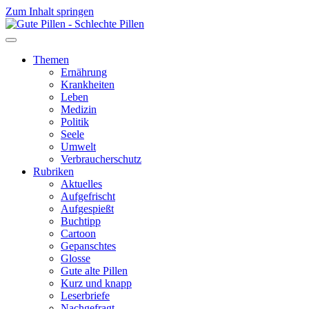
Zum Inhalt springen
Themen
Ernährung
Krankheiten
Leben
Medizin
Politik
Seele
Umwelt
Verbraucherschutz
Rubriken
Aktuelles
Aufgefrischt
Aufgespießt
Buchtipp
Cartoon
Gepanschtes
Glosse
Gute alte Pillen
Kurz und knapp
Leserbriefe
Nachgefragt