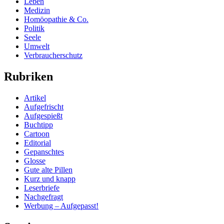
Leben
Medizin
Homöopathie & Co.
Politik
Seele
Umwelt
Verbraucherschutz
Rubriken
Artikel
Aufgefrischt
Aufgespießt
Buchtipp
Cartoon
Editorial
Gepanschtes
Glosse
Gute alte Pillen
Kurz und knapp
Leserbriefe
Nachgefragt
Werbung – Aufgepasst!