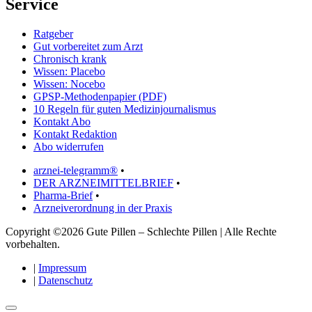
Service
Ratgeber
Gut vorbereitet zum Arzt
Chronisch krank
Wissen: Placebo
Wissen: Nocebo
GPSP-Methodenpapier (PDF)
10 Regeln für guten Medizinjournalismus
Kontakt Abo
Kontakt Redaktion
Abo widerrufen
arznei-telegramm®
•
DER ARZNEIMITTELBRIEF
•
Pharma-Brief
•
Arzneiverordnung in der Praxis
Copyright ©2026 Gute Pillen – Schlechte Pillen | Alle Rechte
vorbehalten.
|
Impressum
|
Datenschutz