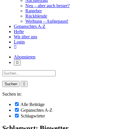
Nachgefragt
Neu – aber auch besser?
Ratgeber
Rückblende
Werbung – Aufgepasst!
Gepanschtes A-Z
Hefte
Wir über uns
Login
Abonnieren
Suche:
Suchen in:
Alle Beiträge
Gepanschtes A-Z
Schlagwörter
Schlagwort: Biowetter