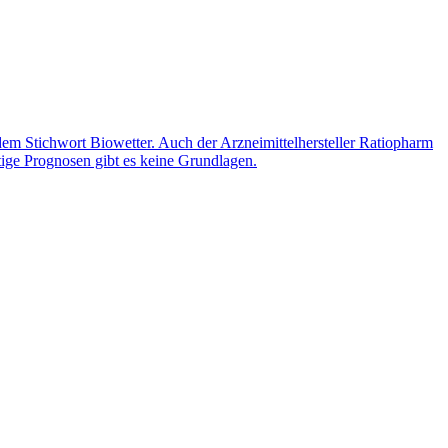
em Stichwort Biowetter. Auch der Arzneimittelhersteller Ratiopharm
tige Prognosen gibt es keine Grundlagen.