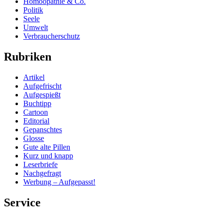
Homöopathie & Co.
Politik
Seele
Umwelt
Verbraucherschutz
Rubriken
Artikel
Aufgefrischt
Aufgespießt
Buchtipp
Cartoon
Editorial
Gepanschtes
Glosse
Gute alte Pillen
Kurz und knapp
Leserbriefe
Nachgefragt
Werbung – Aufgepasst!
Service