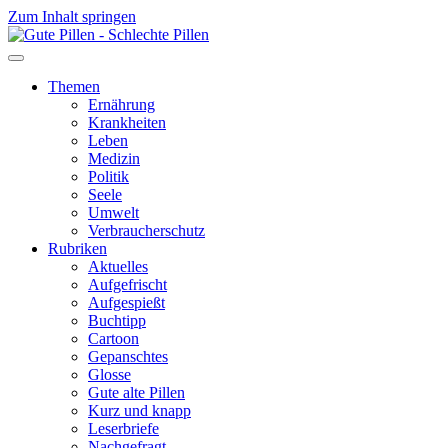
Zum Inhalt springen
Themen
Ernährung
Krankheiten
Leben
Medizin
Politik
Seele
Umwelt
Verbraucherschutz
Rubriken
Aktuelles
Aufgefrischt
Aufgespießt
Buchtipp
Cartoon
Gepanschtes
Glosse
Gute alte Pillen
Kurz und knapp
Leserbriefe
Nachgefragt