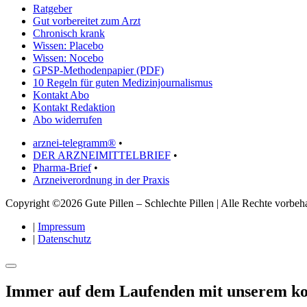
Ratgeber
Gut vorbereitet zum Arzt
Chronisch krank
Wissen: Placebo
Wissen: Nocebo
GPSP-Methodenpapier (PDF)
10 Regeln für guten Medizinjournalismus
Kontakt Abo
Kontakt Redaktion
Abo widerrufen
arznei-telegramm®
•
DER ARZNEIMITTELBRIEF
•
Pharma-Brief
•
Arzneiverordnung in der Praxis
Copyright ©2026 Gute Pillen – Schlechte Pillen | Alle Rechte vorbeha
|
Impressum
|
Datenschutz
Immer auf dem Laufenden mit unserem
ko