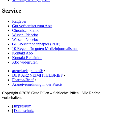
Service
Ratgeber
Gut vorbereitet zum Arzt
Chronisch krank
Wissen: Placebo
Wissen: Nocebo
GPSP-Methodenpapier (PDF)
10 Regeln für guten Medizinjournalismus
Kontakt Abo
Kontakt Redaktion
Abo widerrufen
arznei-telegramm®
•
DER ARZNEIMITTELBRIEF
•
Pharma-Brief
•
Arzneiverordnung in der Praxis
Copyright ©2026 Gute Pillen – Schlechte Pillen | Alle Rechte
vorbehalten.
|
Impressum
|
Datenschutz