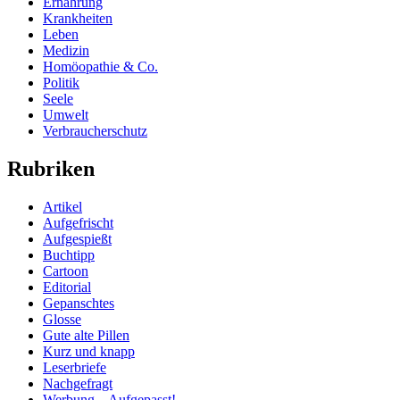
Ernährung
Krankheiten
Leben
Medizin
Homöopathie & Co.
Politik
Seele
Umwelt
Verbraucherschutz
Rubriken
Artikel
Aufgefrischt
Aufgespießt
Buchtipp
Cartoon
Editorial
Gepanschtes
Glosse
Gute alte Pillen
Kurz und knapp
Leserbriefe
Nachgefragt
Werbung – Aufgepasst!