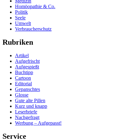
Medizin
Homöopathie & Co.
Politik
Seele
Umwelt
Verbraucherschutz
Rubriken
Artikel
Aufgefrischt
Aufgespießt
Buchtipp
Cartoon
Editorial
Gepanschtes
Glosse
Gute alte Pillen
Kurz und knapp
Leserbriefe
Nachgefragt
Werbung – Aufgepasst!
Service