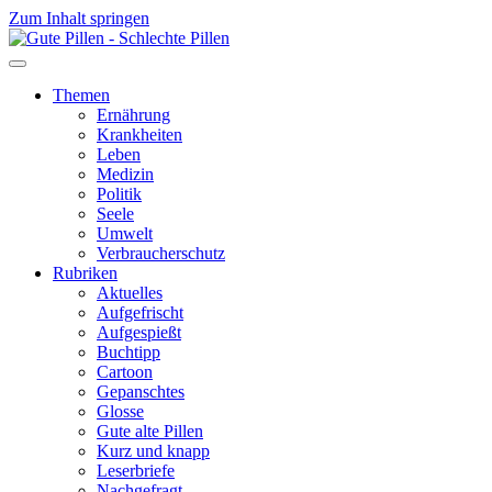
Zum Inhalt springen
Themen
Ernährung
Krankheiten
Leben
Medizin
Politik
Seele
Umwelt
Verbraucherschutz
Rubriken
Aktuelles
Aufgefrischt
Aufgespießt
Buchtipp
Cartoon
Gepanschtes
Glosse
Gute alte Pillen
Kurz und knapp
Leserbriefe
Nachgefragt