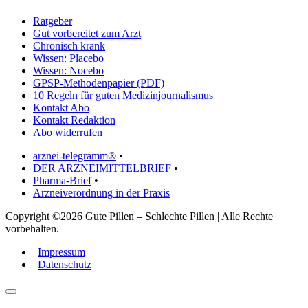
Ratgeber
Gut vorbereitet zum Arzt
Chronisch krank
Wissen: Placebo
Wissen: Nocebo
GPSP-Methodenpapier (PDF)
10 Regeln für guten Medizinjournalismus
Kontakt Abo
Kontakt Redaktion
Abo widerrufen
arznei-telegramm®
•
DER ARZNEIMITTELBRIEF
•
Pharma-Brief
•
Arzneiverordnung in der Praxis
Copyright ©2026 Gute Pillen – Schlechte Pillen | Alle Rechte
vorbehalten.
|
Impressum
|
Datenschutz