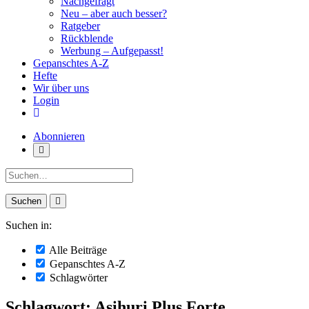
Nachgefragt
Neu – aber auch besser?
Ratgeber
Rückblende
Werbung – Aufgepasst!
Gepanschtes A-Z
Hefte
Wir über uns
Login
Abonnieren
Suche:
Suchen in:
Alle Beiträge
Gepanschtes A-Z
Schlagwörter
Schlagwort: Asihuri Plus Forte