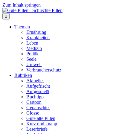
Zum Inhalt springen
Themen
Ernährung
Krankheiten
Leben
Medizin
Politik
Seele
Umwelt
Verbraucherschutz
Rubriken
Aktuelles
Aufgefrischt
Aufgespießt
Buchtipp
Cartoon
Gepanschtes
Glosse
Gute alte Pillen
Kurz und knapp
Leserbriefe