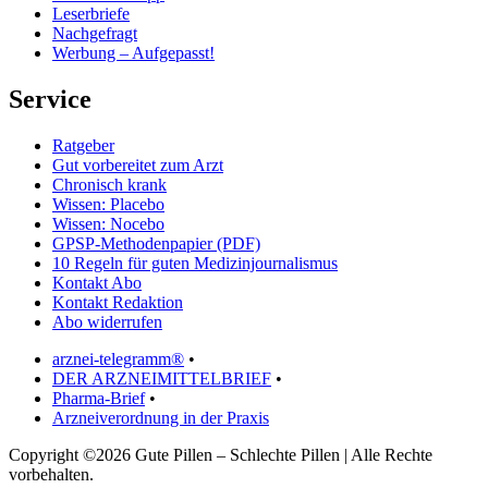
Leserbriefe
Nachgefragt
Werbung – Aufgepasst!
Service
Ratgeber
Gut vorbereitet zum Arzt
Chronisch krank
Wissen: Placebo
Wissen: Nocebo
GPSP-Methodenpapier (PDF)
10 Regeln für guten Medizinjournalismus
Kontakt Abo
Kontakt Redaktion
Abo widerrufen
arznei-telegramm®
•
DER ARZNEIMITTELBRIEF
•
Pharma-Brief
•
Arzneiverordnung in der Praxis
Copyright ©2026 Gute Pillen – Schlechte Pillen | Alle Rechte
vorbehalten.