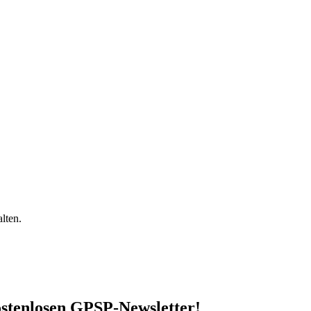
lten.
stenlosen GPSP-Newsletter
!