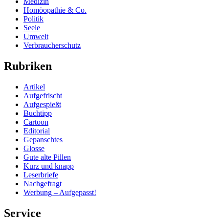
Medizin
Homöopathie & Co.
Politik
Seele
Umwelt
Verbraucherschutz
Rubriken
Artikel
Aufgefrischt
Aufgespießt
Buchtipp
Cartoon
Editorial
Gepanschtes
Glosse
Gute alte Pillen
Kurz und knapp
Leserbriefe
Nachgefragt
Werbung – Aufgepasst!
Service