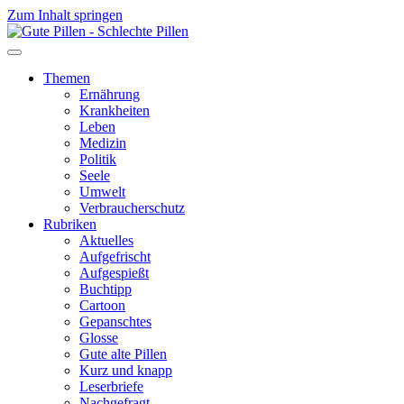
Zum Inhalt springen
Themen
Ernährung
Krankheiten
Leben
Medizin
Politik
Seele
Umwelt
Verbraucherschutz
Rubriken
Aktuelles
Aufgefrischt
Aufgespießt
Buchtipp
Cartoon
Gepanschtes
Glosse
Gute alte Pillen
Kurz und knapp
Leserbriefe
Nachgefragt