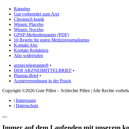
Ratgeber
Gut vorbereitet zum Arzt
Chronisch krank
Wissen: Placebo
Wissen: Nocebo
GPSP-Methodenpapier (PDF)
10 Regeln für guten Medizinjournalismus
Kontakt Abo
Kontakt Redaktion
Abo widerrufen
arznei-telegramm®
•
DER ARZNEIMITTELBRIEF
•
Pharma-Brief
•
Arzneiverordnung in der Praxis
Copyright ©2026 Gute Pillen – Schlechte Pillen | Alle Rechte vorbeha
|
Impressum
|
Datenschutz
Immer auf dem Laufenden mit unserem
ko