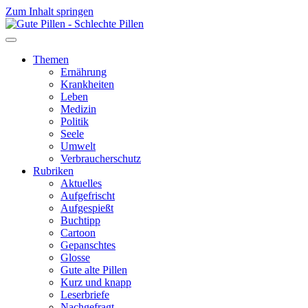
Zum Inhalt springen
Themen
Ernährung
Krankheiten
Leben
Medizin
Politik
Seele
Umwelt
Verbraucherschutz
Rubriken
Aktuelles
Aufgefrischt
Aufgespießt
Buchtipp
Cartoon
Gepanschtes
Glosse
Gute alte Pillen
Kurz und knapp
Leserbriefe
Nachgefragt