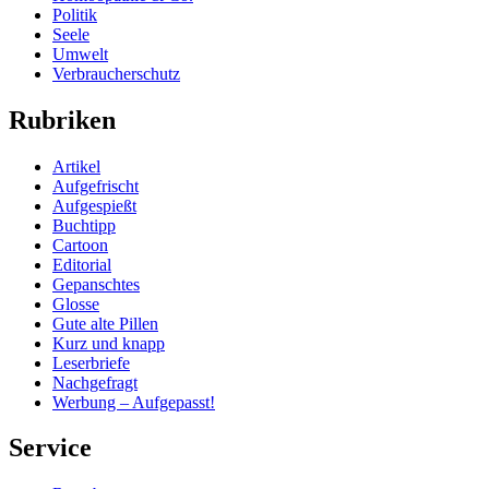
Politik
Seele
Umwelt
Verbraucherschutz
Rubriken
Artikel
Aufgefrischt
Aufgespießt
Buchtipp
Cartoon
Editorial
Gepanschtes
Glosse
Gute alte Pillen
Kurz und knapp
Leserbriefe
Nachgefragt
Werbung – Aufgepasst!
Service