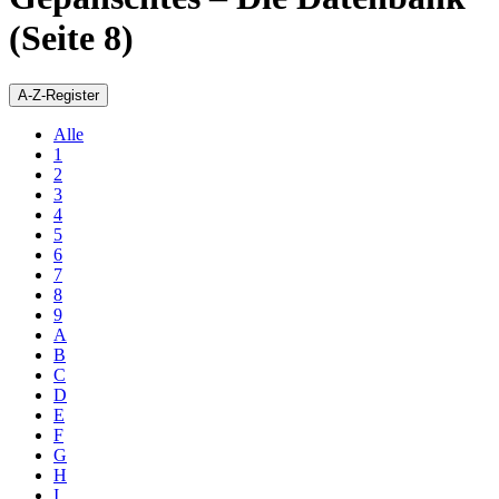
(Seite 8)
A-Z-Register
Alle
1
2
3
4
5
6
7
8
9
A
B
C
D
E
F
G
H
I