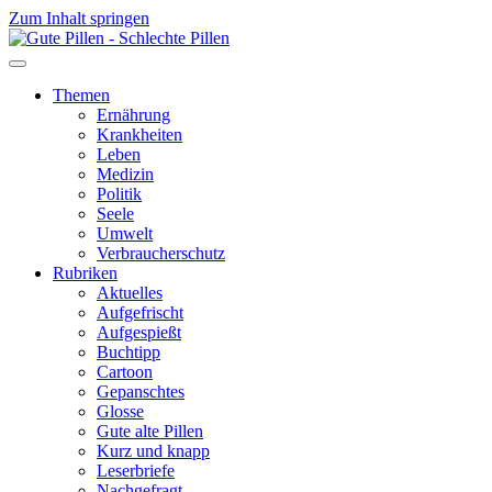
Zum Inhalt springen
Themen
Ernährung
Krankheiten
Leben
Medizin
Politik
Seele
Umwelt
Verbraucherschutz
Rubriken
Aktuelles
Aufgefrischt
Aufgespießt
Buchtipp
Cartoon
Gepanschtes
Glosse
Gute alte Pillen
Kurz und knapp
Leserbriefe
Nachgefragt