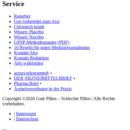
Service
Ratgeber
Gut vorbereitet zum Arzt
Chronisch krank
Wissen: Placebo
Wissen: Nocebo
GPSP-Methodenpapier (PDF)
10 Regeln für guten Medizinjournalismus
Kontakt Abo
Kontakt Redaktion
Abo widerrufen
arznei-telegramm®
•
DER ARZNEIMITTELBRIEF
•
Pharma-Brief
•
Arzneiverordnung in der Praxis
Copyright ©2026 Gute Pillen – Schlechte Pillen | Alle Rechte
vorbehalten.
|
Impressum
|
Datenschutz