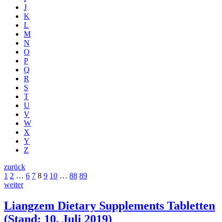
J
K
L
M
N
O
P
Q
R
S
T
U
V
W
X
Y
Z
zurück
1
2
…
6
7
8
9
10
…
88
89
weiter
Liangzem Dietary Supplements Tabletten
(
Stand: 10. Juli 2019
)