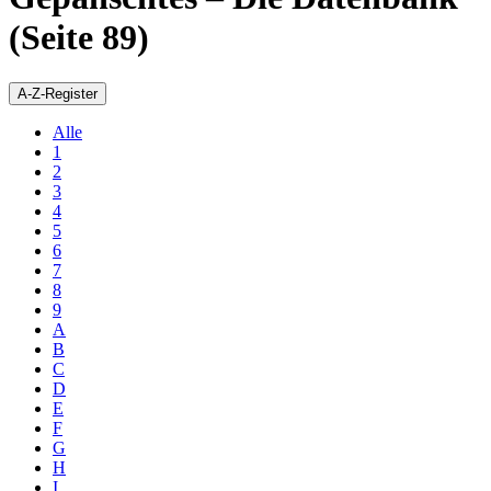
(Seite 89)
A-Z-Register
Alle
1
2
3
4
5
6
7
8
9
A
B
C
D
E
F
G
H
I