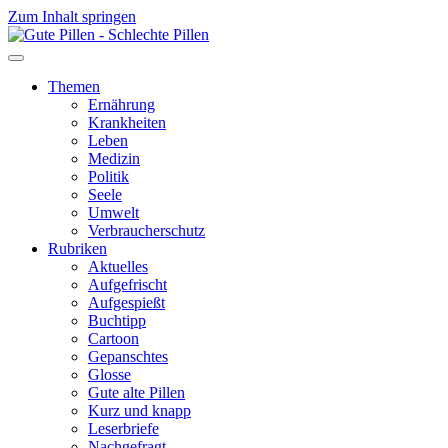
Zum Inhalt springen
Themen
Ernährung
Krankheiten
Leben
Medizin
Politik
Seele
Umwelt
Verbraucherschutz
Rubriken
Aktuelles
Aufgefrischt
Aufgespießt
Buchtipp
Cartoon
Gepanschtes
Glosse
Gute alte Pillen
Kurz und knapp
Leserbriefe
Nachgefragt