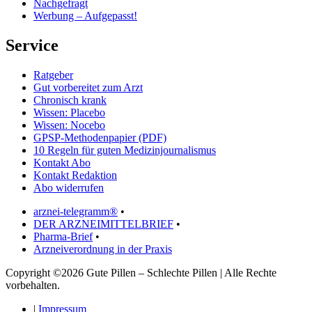
Nachgefragt
Werbung – Aufgepasst!
Service
Ratgeber
Gut vorbereitet zum Arzt
Chronisch krank
Wissen: Placebo
Wissen: Nocebo
GPSP-Methodenpapier (PDF)
10 Regeln für guten Medizinjournalismus
Kontakt Abo
Kontakt Redaktion
Abo widerrufen
arznei-telegramm®
•
DER ARZNEIMITTELBRIEF
•
Pharma-Brief
•
Arzneiverordnung in der Praxis
Copyright ©2026 Gute Pillen – Schlechte Pillen | Alle Rechte
vorbehalten.
|
Impressum