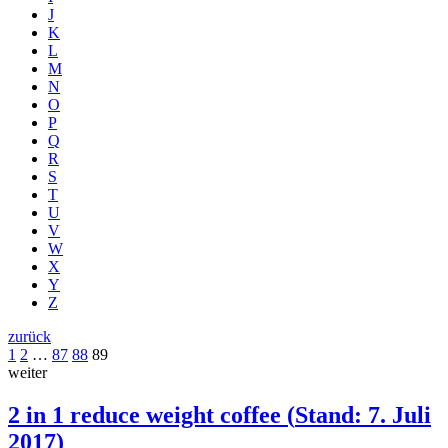
J
K
L
M
N
O
P
Q
R
S
T
U
V
W
X
Y
Z
zurück
1
2
…
87
88
89
weiter
2 in 1 reduce weight coffee
(
Stand: 7. Juli
2017
)