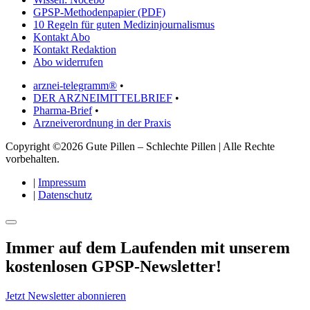
GPSP-Methodenpapier (PDF)
10 Regeln für guten Medizinjournalismus
Kontakt Abo
Kontakt Redaktion
Abo widerrufen
arznei-telegramm®
•
DER ARZNEIMITTELBRIEF
•
Pharma-Brief
•
Arzneiverordnung in der Praxis
Copyright ©2026 Gute Pillen – Schlechte Pillen | Alle Rechte
vorbehalten.
|
Impressum
|
Datenschutz
Immer auf dem Laufenden mit unserem
kostenlosen GPSP-Newsletter
!
Jetzt Newsletter abonnieren