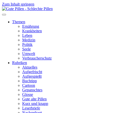
Zum Inhalt springen
Themen
Ernährung
Krankheiten
Leben
Medizin
Politik
Seele
Umwelt
Verbraucherschutz
Rubriken
Aktuelles
Aufgefrischt
Aufgespießt
Buchtipp
Cartoon
Gepanschtes
Glosse
Gute alte Pillen
Kurz und knapp
Leserbriefe
Nachgefragt