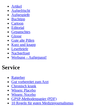
Artikel
Aufgefrischt
Aufgespießt
Buchtipp
Cartoon
Editorial
Gepanschtes
Glosse
Gute alte Pillen
Kurz und knapp
Leserbriefe
Nachgefragt
Werbung – Aufgepasst!
Service
Ratgeber
Gut vorbereitet zum Arzt
Chronisch krank
Wissen: Placebo
Wissen: Nocebo
GPSP-Methodenpapier (PDF)
10 Regeln für guten Medizinjournalismus