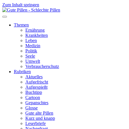
Zum Inhalt springen
Themen
Ernährung
Krankheiten
Leben
Medizin
Politik
Seele
Umwelt
Verbraucherschutz
Rubriken
Aktuelles
Aufgefrischt
Aufgespießt
Buchtipp
Cartoon
Gepanschtes
Glosse
Gute alte Pillen
Kurz und knapp
Leserbriefe
Nachgefragt