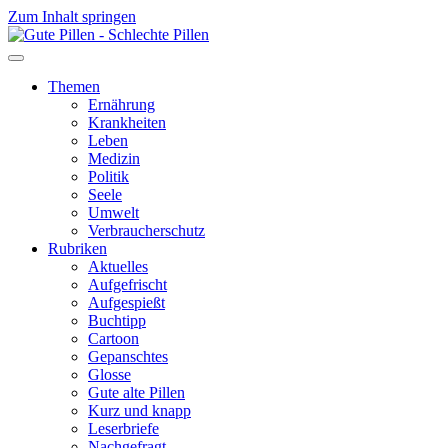
Zum Inhalt springen
Themen
Ernährung
Krankheiten
Leben
Medizin
Politik
Seele
Umwelt
Verbraucherschutz
Rubriken
Aktuelles
Aufgefrischt
Aufgespießt
Buchtipp
Cartoon
Gepanschtes
Glosse
Gute alte Pillen
Kurz und knapp
Leserbriefe
Nachgefragt