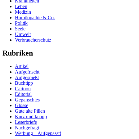
Krankheiten
Leben
Medizin
Homöopathie & Co.
Politik
Seele
Umwelt
Verbraucherschutz
Rubriken
Artikel
Aufgefrischt
Aufgespießt
Buchtipp
Cartoon
Editorial
Gepanschtes
Glosse
Gute alte Pillen
Kurz und knapp
Leserbriefe
Nachgefragt
Werbung – Aufgepasst!