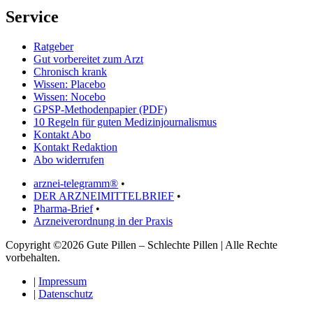
Service
Ratgeber
Gut vorbereitet zum Arzt
Chronisch krank
Wissen: Placebo
Wissen: Nocebo
GPSP-Methodenpapier (PDF)
10 Regeln für guten Medizinjournalismus
Kontakt Abo
Kontakt Redaktion
Abo widerrufen
arznei-telegramm®
•
DER ARZNEIMITTELBRIEF
•
Pharma-Brief
•
Arzneiverordnung in der Praxis
Copyright ©2026 Gute Pillen – Schlechte Pillen | Alle Rechte
vorbehalten.
|
Impressum
|
Datenschutz