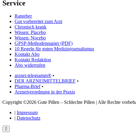
Service
Ratgeber
Gut vorbereitet zum Arzt
Chronisch krank
Wissen: Placebo
Wissen: Nocebo
GPSP-Methodenpapier (PDF)
10 Regeln für guten Medizinjournalismus
Kontakt Abo
Kontakt Redaktion
Abo widerrufen
arznei-telegramm®
•
DER ARZNEIMITTELBRIEF
•
Pharma-Brief
•
Arzneiverordnung in der Praxis
Copyright ©2026 Gute Pillen – Schlechte Pillen | Alle Rechte vorbeha
|
Impressum
|
Datenschutz