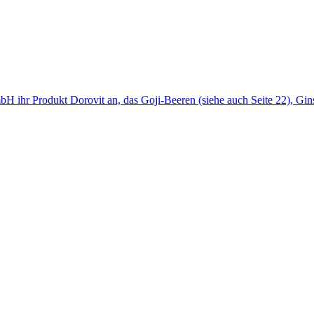
mbH ihr Produkt Dorovit an, das Goji-Beeren (siehe auch Seite 22), Gin