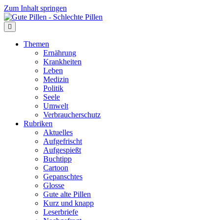
Zum Inhalt springen
Themen
Ernährung
Krankheiten
Leben
Medizin
Politik
Seele
Umwelt
Verbraucherschutz
Rubriken
Aktuelles
Aufgefrischt
Aufgespießt
Buchtipp
Cartoon
Gepanschtes
Glosse
Gute alte Pillen
Kurz und knapp
Leserbriefe