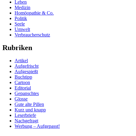
Leben
Medizin
Homöopathie & Co.
Politik
Seele
Umwelt
Verbraucherschutz
Rubriken
Artikel
Aufgefrischt
Aufgespießt
Buchtipp
Cartoon
Editorial
Gepanschtes
Glosse
Gute alte Pillen
Kurz und knapp
Leserbriefe
Nachgefragt
Werbung – Aufgepasst!