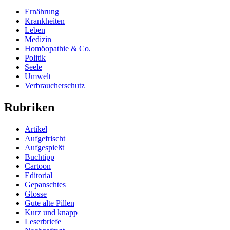
Ernährung
Krankheiten
Leben
Medizin
Homöopathie & Co.
Politik
Seele
Umwelt
Verbraucherschutz
Rubriken
Artikel
Aufgefrischt
Aufgespießt
Buchtipp
Cartoon
Editorial
Gepanschtes
Glosse
Gute alte Pillen
Kurz und knapp
Leserbriefe