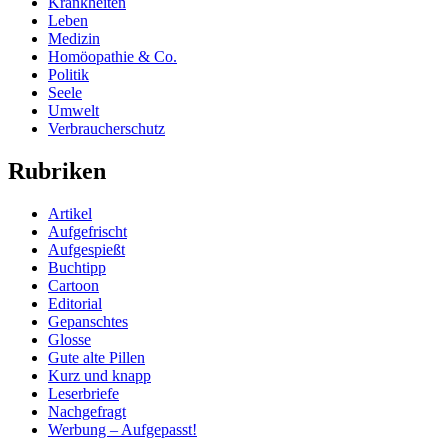
Krankheiten
Leben
Medizin
Homöopathie & Co.
Politik
Seele
Umwelt
Verbraucherschutz
Rubriken
Artikel
Aufgefrischt
Aufgespießt
Buchtipp
Cartoon
Editorial
Gepanschtes
Glosse
Gute alte Pillen
Kurz und knapp
Leserbriefe
Nachgefragt
Werbung – Aufgepasst!