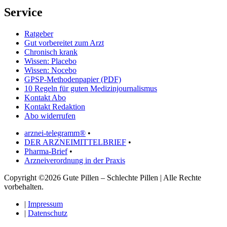
Service
Ratgeber
Gut vorbereitet zum Arzt
Chronisch krank
Wissen: Placebo
Wissen: Nocebo
GPSP-Methodenpapier (PDF)
10 Regeln für guten Medizinjournalismus
Kontakt Abo
Kontakt Redaktion
Abo widerrufen
arznei-telegramm®
•
DER ARZNEIMITTELBRIEF
•
Pharma-Brief
•
Arzneiverordnung in der Praxis
Copyright ©2026 Gute Pillen – Schlechte Pillen | Alle Rechte
vorbehalten.
|
Impressum
|
Datenschutz