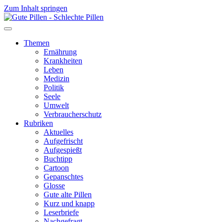
Zum Inhalt springen
Themen
Ernährung
Krankheiten
Leben
Medizin
Politik
Seele
Umwelt
Verbraucherschutz
Rubriken
Aktuelles
Aufgefrischt
Aufgespießt
Buchtipp
Cartoon
Gepanschtes
Glosse
Gute alte Pillen
Kurz und knapp
Leserbriefe
Nachgefragt